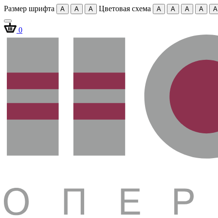
Размер шрифта
Цветовая схема
A
A
A
A
A
A
A
A
0