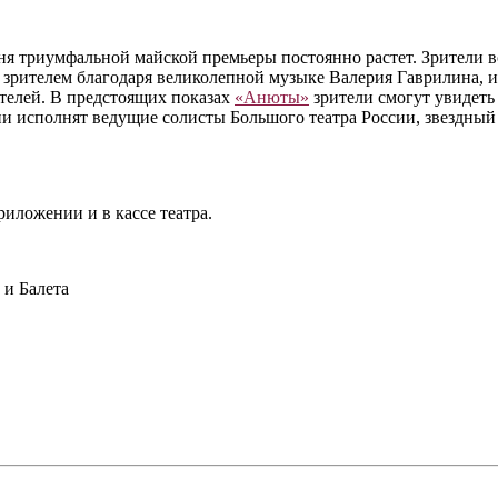
ня триумфальной майской премьеры постоянно растет. Зрители в
д зрителем благодаря великолепной музыке Валерия Гаврилина,
ителей. В предстоящих показах
«Анюты»
зрители смогут увидеть
тии исполнят ведущие солисты Большого театра России, звездный
риложении и в кассе театра.
и Балета