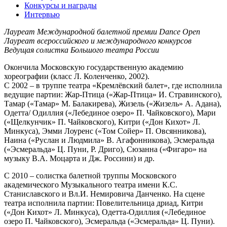
Конкурсы и награды
Интервью
Лауреат Международной балетной премии Dance Open
Лауреат всероссийского и международного конкурсов
Ведущая солистка Большого театра России
Окончила Московскую государственную академию
хореографии (класс Л. Коленченко, 2002).
С 2002 – в труппе театра «Кремлёвский балет», где исполнила
ведущие партии: Жар-Птица («Жар-Птица» И. Стравинского),
Тамар («Тамар» М. Балакирева), Жизель («Жизель» А. Адана),
Одетта/ Одиллия («Лебединое озеро» П. Чайковского), Мари
(«Щелкунчик» П. Чайковского), Китри («Дон Кихот» Л.
Минкуса), Эмми Лоуренс («Том Сойер» П. Овсянникова),
Наина («Руслан и Людмила» В. Агафонникова), Эсмеральда
(«Эсмеральда» Ц. Пуни, Р. Дриго), Сюзанна («Фигаро» на
музыку В.А. Моцарта и Дж. Россини) и др.
С 2010 – солистка балетной труппы Московского
академического Музыкального театра имени К.С.
Станиславского и Вл.И. Немировича Данченко. На сцене
театра исполнила партии: Повелительница дриад, Китри
(«Дон Кихот» Л. Минкуса), Одетта-Одиллия («Лебединое
озеро П. Чайковского), Эсмеральда («Эсмеральда» Ц. Пуни).