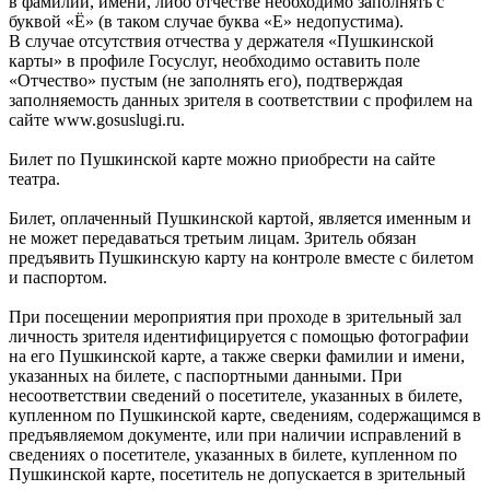
в фамилии, имени, либо отчестве необходимо заполнять с
буквой «Ё» (в таком случае буква «Е» недопустима).
В случае отсутствия отчества у держателя «Пушкинской
карты» в профиле Госуслуг, необходимо оставить поле
«Отчество» пустым (не заполнять его), подтверждая
заполняемость данных зрителя в соответствии с профилем на
сайте www.gosuslugi.ru.
Билет по Пушкинской карте можно приобрести на сайте
театра.
Билет, оплаченный Пушкинской картой, является именным и
не может передаваться третьим лицам. Зритель обязан
предъявить Пушкинскую карту на контроле вместе с билетом
и паспортом.
При посещении мероприятия при проходе в зрительный зал
личность зрителя идентифицируется с помощью фотографии
на его Пушкинской карте, а также сверки фамилии и имени,
указанных на билете, с паспортными данными. При
несоответствии сведений о посетителе, указанных в билете,
купленном по Пушкинской карте, сведениям, содержащимся в
предъявляемом документе, или при наличии исправлений в
сведениях о посетителе, указанных в билете, купленном по
Пушкинской карте, посетитель не допускается в зрительный