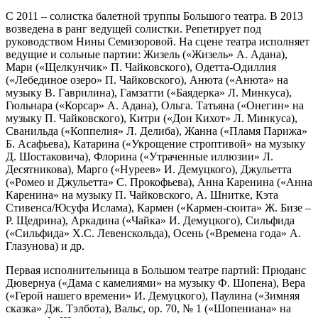
С 2011 – солистка балетной труппы Большого театра. В 2013
возведена в ранг ведущей солистки. Репетирует под
руководством Нины Семизоровой. На сцене театра исполняет
ведущие и сольные партии: Жизель («Жизель» А. Адана),
Мари («Щелкунчик» П. Чайковского), Одетта-Одиллия
(«Лебединое озеро» П. Чайковского), Анюта («Анюта» на
музыку В. Гаврилина), Гамзатти («Баядерка» Л. Минкуса),
Гюльнара («Корсар» А. Адана), Ольга. Татьяна («Онегин» на
музыку П. Чайковского), Китри («Дон Кихот» Л. Минкуса),
Сванильда («Коппелия» Л. Делиба), Жанна («Пламя Парижа»
Б. Асафьева), Катарина («Укрощение строптивой» на музыку
Д. Шостаковича), Флорина («Утраченные иллюзии» Л.
Десятникова), Марго («Нуреев» И. Демуцкого), Джульетта
(«Ромео и Джульетта» С. Прокофьева), Анна Каренина («Анна
Каренина» на музыку П. Чайковского, А. Шнитке, Кэта
Стивенса/Юсуфа Ислама), Кармен («Кармен-сюита» Ж. Бизе –
Р. Щедрина), Аркадина («Чайка» И. Демуцкого), Сильфида
(«Сильфида» Х.С. Левенскольда), Осень («Времена года» А.
Глазунова) и др.
Первая исполнительница в Большом театре партий: Прюданс
Дювернуа («Дама с камелиями» на музыку Ф. Шопена), Вера
(«Герой нашего времени» И. Демуцкого), Паулина («Зимняя
сказка» Дж. Тэлбота), Вальс, op. 70, № 1 («Шопениана» на