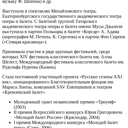
музыку Ф. Шопена) и др.
Выступала в спектаклях Михайловского театра,
Екатеринбургского государственного академического театра
оперы и балета. С балетной труппой Татарского
академического театра оперы и балета имени Мусы Джалиля
выступила в партии Гюльнары в балете «Корсар» А. Адама
(хореография М. Петипа, К. Сергеева) и в партии Феи Сирени
(«Спящая красавица»).
Принимала участие в ряде крупных фестивалей, среди
которых XIV фестиваль классического балета им. Аллы
Шелест, Международный фестиваль классического балета им.
Рудольфа Нуреева (Казань).
Стала постоянной участницей проекта «Русские сезоны XXI
век», инициированного Благотворительным фондом им.
Мариса Лиепы, компанией SAV Entertainment и театром
«Кремлевский балет».
Молодежный грант независимой премии «Триумф»
(2003)
II премия Всероссийского конкурса Юрия Григоровича
«Молодой балет России» (Краснодар, 2004)
I премия Международного конкурса «Молодой балет
мира» (Сочи, 2006)