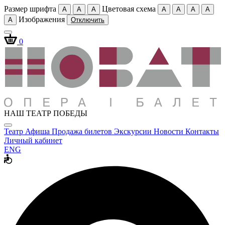
Размер шрифта
Цветовая схема
A
A
A
A
A
A
A
Изображения
A
Отключить
0
НАШ ТЕАТР ПОБЕДЫ
Театр
Афиша
Продажа билетов
Экскурсии
Новости
Контакты
Личный кабинет
ENG