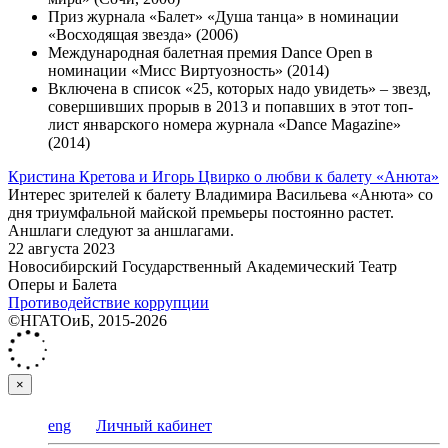
Приз журнала «Балет» «Душа танца» в номинации
«Восходящая звезда» (2006)
Международная балетная премия Dance Open в
номинации «Мисс Виртуозность» (2014)
Включена в список «25, которых надо увидеть» – звезд,
совершивших прорыв в 2013 и попавших в этот топ-
лист январского номера журнала «Dance Magazine»
(2014)
Кристина Кретова и Игорь Цвирко о любви к балету «Анюта»
Интерес зрителей к балету Владимира Васильева «Анюта» со
дня триумфальной майской премьеры постоянно растет.
Аншлаги следуют за аншлагами.
22 августа 2023
Новосибирский Государственный Академический Театр
Оперы и Балета
Противодействие коррупции
©НГАТОиБ, 2015-2026
×
eng
Личный кабинет