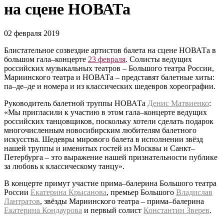
на сцене НОВАТа
02 февраля 2019
Блистательное созвездие артистов балета на сцене НОВАТа в
большом гала–концерте
23 февраля
. Солисты ведущих
российских музыкальных театров – Большого театра России,
Мариинского театра и НОВАТа – представят балетные хиты:
па–де–де и номера и из классических шедевров хореографии.
Руководитель балетной труппы НОВАТа
Денис Матвиенко
:
«Мы пригласили к участию в этом гала–концерте ведущих
российских танцовщиков, поскольку хотели сделать подарок
многочисленным новосибирским любителям балетного
искусства. Шедевры мирового балета в исполнении звёзд
нашей труппы и именитых гостей из Москвы и Санкт–
Петербурга – это выражение нашей признательности публике
за любовь к классическому танцу».
В концерте примут участие прима–балерина Большого театра
России
Екатерина Крысанова
, премьер Большого
Владислав
Лантратов
, звёзды Мариинского театра – прима–балерина
Екатерина Кондаурова
и первый солист
Константин Зверев
.