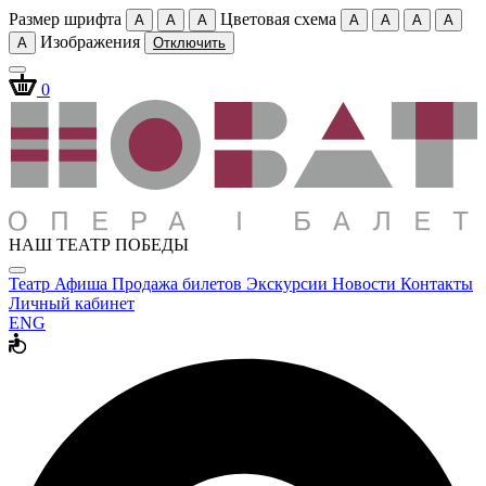
Размер шрифта
Цветовая схема
A
A
A
A
A
A
A
Изображения
A
Отключить
0
НАШ ТЕАТР ПОБЕДЫ
Театр
Афиша
Продажа билетов
Экскурсии
Новости
Контакты
Личный кабинет
ENG