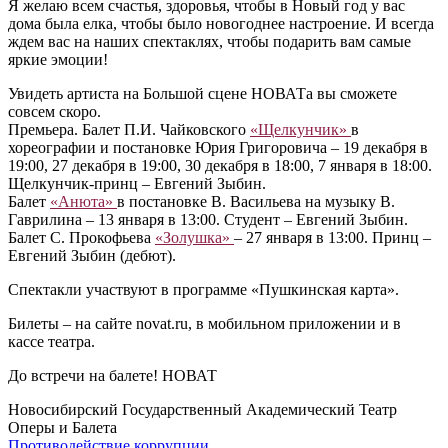
Я желаю всем счастья, здоровья, чтобы в Новый год у вас
дома была елка, чтобы было новогоднее настроение. И всегда
ждем вас на наших спектаклях, чтобы подарить вам самые
яркие эмоции!
Увидеть артиста на Большой сцене НОВАТа вы сможете
совсем скоро.
Премьера. Балет П.И. Чайковского
«Щелкунчик»
в
хореографии и постановке Юрия Григоровича – 19 декабря в
19:00, 27 декабря в 19:00, 30 декабря в 18:00, 7 января в 18:00.
Щелкунчик-принц – Евгений Зыбин.
Балет
«Анюта»
в постановке В. Васильева на музыку В.
Гаврилина – 13 января в 13:00. Студент – Евгений Зыбин.
Балет С. Прокофьева
«Золушка»
– 27 января в 13:00. Принц –
Евгений Зыбин (дебют).
Спектакли участвуют в программе «Пушкинская карта».
Билеты – на сайте novat.ru, в мобильном приложении и в
кассе театра.
До встречи на балете! НОВАТ
Новосибирский Государственный Академический Театр
Оперы и Балета
Противодействие коррупции