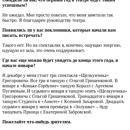
успешным?
Не ожидал. Мне просто повезло, что меня заметили так
быстро. Я благодарен руководству театра.
Появились ли у вас поклонники, которые начали вам
писать, встречать?
Такого нет. Но на спектаклях я, конечно, ощущаю энергию,
идущую из зала, это очень поддерживает.
Где вас еще можно будет увидеть до конца этого года, в
начале января?
В декабре у меня стоит три спектакля «Щелкунчика»
Григоровича. Все три я танцую с Ольгой Гришенковой. В
январе в «Коньке-Горбунке» танцую Коралл с Артемом
Пугачевым. И седьмого января я танцую опять «Щелкунчика»
Григоровича с Ольгой Гришенковой. Тринадцатого января я
танцую Студента в «Анюте» с Ксенией Захаровой. Двадцать
седьмого января у меня премьера в «Золушке» – буду
танцевать Принца с Екатериной Забровской.
Пожелайте что-нибудь зрителям.