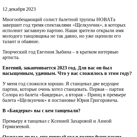
12 декабря 2023
Многообещающий солист балетной труппы НОВАТа
завершит год тремя спектаклями «Щелкунчик», в которых
исполнит заглавную партию. Наши зрители открыли имя
молодого танцовщика не так давно, но уже оценили его
талант и обаяние.
Творческий год Евгения Зыбина – в кратком интервью
артиста.
Евгений, заканчивается 2023 год. Для вас он был
насыщенным, удачным. Что у вас сложилось в этом году?
У меня год сложился хорошо. Я станцевал две ведущие
партии, которые очень хотел станцевать. Первая – партия
Солора из балета «Баядерка», а вторая – Принц в премьере
балета «Щелкунчик» в постановке Юрия Григоровича.
В «Баядерке» вы с кем танцевали?
Премьеру я танцевал с Ксенией Захаровой и Анной
Гермизеевой.
Ожидали ли вы, что первый год в театре будет таким