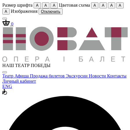
Размер шрифта
Цветовая схема
A
A
A
A
A
A
A
Изображения
A
Отключить
0
НАШ ТЕАТР ПОБЕДЫ
Театр
Афиша
Продажа билетов
Экскурсии
Новости
Контакты
Личный кабинет
ENG