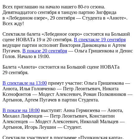
Всех приглашаю на начало нашего 80-го сезона.
Девятнадцатого сентября я танцую партию Зигфрида
в «Лебедином озере», 29 сентября — Студента в «Анюте».
Всех жду!
Спектакли балета «Лебединое озеро» состоятся на Большой
сцене НОВАТа 19 и 20 сентября.
В спектакле 19 сентября
ведущие партии исполнят Виктория Данковцева и Артем
Пугачев.
В показе 20 сентября
— Ольга Гришенкова и Денис
Голов. Начало в 19:00.
Балета «Анюта» состоится на Большой сцене НОВАТа
29 сентября.
В спектакле на 13:00
примут участие: Ольга Гришенкова —
Анюта, Илья Головченко — Петр Леонтьевич, Никита
Ксенофонтов — Модест Алексеевич, Роман Полковников —
Артынов, Артем Пугачев в партии Студента.
В показе на 18:00
выступят: Анна Гермизеева — Анюта,
Михаил Лифенцев — Петр Леонтьевич, Константин
Алексенцев — Модест Алексеевич, Николай Мальцев —
Артынов, Игорь Леушин — Студент.
Спектакли участвуют в программе «Пушкинская карта».