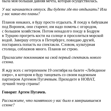
была моя большая давняя мечта, которая осуществилась.
У вас начинается отпуск. Вы будете где-то отдыхать? Или
у вас какие-то планы?
Планов никаких, я буду просто отдыхать. Я поеду к бабушкам
под Воронеж, они стареют, им надо помочь с огородом,
с большим хозяйством. Потом ненадолго поеду в Бодрум
в Турцию прогреть кости на солнце и просолиться морской
водой. Завершу отпуск в Петербурге, повидаю друзей,
постараюсь попасть на спектакли. Словом, культурная
столица, соблазнов много. Планов не строю.
Пригласите поклонников на свой первый спектакль нового
сезона.
Я жду всех с нетерпением 19 сентября на балете «Лебединое
озеро», в котором я буду танцевать со своим надежным
партнером Артемом Пугачевым. Приходите в НОВАТ,
лучший театр страны!
Говорит Артем Пугачев.
Расскажите, что памятного у вас было в завершившемся
сезоне?