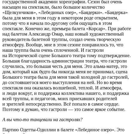
государственной академии хореографии. Сезон был очень
насыщен на спектакли, было большое количество
«Щелкунчиков», «Лебединых озер», «Баядерки». «Баядерка»
была для меня в этом году в некотором роде открытием,
потому что я начала по-другому себя ощущать в этом
спектакле. Конечно же, премьера балета «Корсар». При работе
над балетом Александр Омар, наш новый художественный
руководитель балетной труппы, создал очень творческую
атмосферу. Вообще, мне в этом сезоне понравилось то, что
наша труппа была очень сплоченной. И гастроли
на Исторической сцене Большого театра тому подтверждение.
Большая благодарность администрации театра, что гастроли
случились, это большая честь для меня. Это альма-матер, это
дом, который как будто бы никогда меня не принимал, сцена
Большого театра была для меня такой холодной до гастролей,
до состоявшегося моего выступления на ней. Но во время
спектакля она оказалась волшебной, теплой. И атмосфера,
и люди вокруг, и поддержка коллектива нашего, и поддержка
всей труппы, и педагогов, моих приехавших родителей
и зрителей непосредственно. Всё попало в самое сердце.
Поэтому я думаю, что гастроли — это самое яркое событие.
А вы что-то танцевали на гастролях?
Партию Одетты-Одиллии в балете «Лебединое озеро». Это