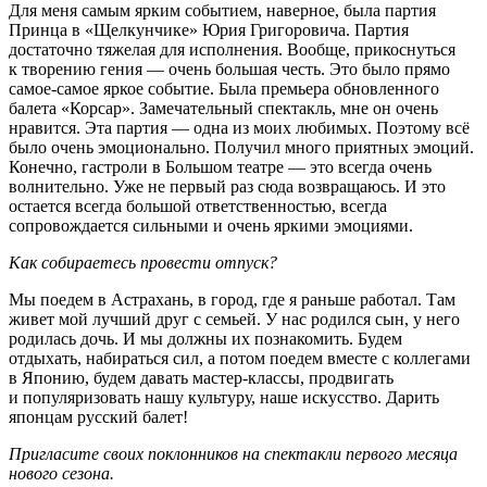
Для меня самым ярким событием, наверное, была партия
Принца в «Щелкунчике» Юрия Григоровича. Партия
достаточно тяжелая для исполнения. Вообще, прикоснуться
к творению гения — очень большая честь. Это было прямо
самое-самое яркое событие. Была премьера обновленного
балета «Корсар». Замечательный спектакль, мне он очень
нравится. Эта партия — одна из моих любимых. Поэтому всё
было очень эмоционально. Получил много приятных эмоций.
Конечно, гастроли в Большом театре — это всегда очень
волнительно. Уже не первый раз сюда возвращаюсь. И это
остается всегда большой ответственностью, всегда
сопровождается сильными и очень яркими эмоциями.
Как собираетесь провести отпуск?
Мы поедем в Астрахань, в город, где я раньше работал. Там
живет мой лучший друг с семьей. У нас родился сын, у него
родилась дочь. И мы должны их познакомить. Будем
отдыхать, набираться сил, а потом поедем вместе с коллегами
в Японию, будем давать мастер-классы, продвигать
и популяризовать нашу культуру, наше искусство. Дарить
японцам русский балет!
Пригласите своих поклонников на спектакли первого месяца
нового сезона.