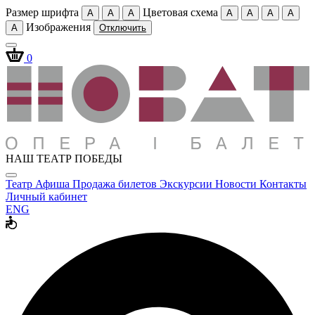
Размер шрифта
Цветовая схема
A
A
A
A
A
A
A
Изображения
A
Отключить
0
НАШ ТЕАТР ПОБЕДЫ
Театр
Афиша
Продажа билетов
Экскурсии
Новости
Контакты
Личный кабинет
ENG