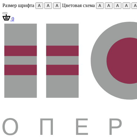
Размер шрифта
Цветовая схема
A
A
A
A
A
A
A
A
0