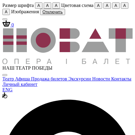
Размер шрифта
Цветовая схема
A
A
A
A
A
A
A
Изображения
A
Отключить
0
НАШ ТЕАТР ПОБЕДЫ
Театр
Афиша
Продажа билетов
Экскурсии
Новости
Контакты
Личный кабинет
ENG