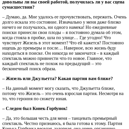
довольны ли вы своей работой, получилась ли у вас сцена
сумасшествия?
– Думаю, да. Мне удалось ее прочувствовать, пережить. Очень
долго искала это состояние. Изначально у меня даже близко
ничего не получалось, ни одного намека! Но ежедневные
поиски принесли свои плоды – я постоянно думала об этом,
когда стояла в пробке, шла по улице… Где угодно! Что
чувствует Жизель в этот момент? Что ей кажется? Постоянно
ищешь до премьеры и после… Наверное, всю жизнь буду
находиться в поиске. Он никогда не закончатся – в каждый
спектакль можно привнести что-то новое. Главное, что
каждый спектакль не похож на предыдущий – это
бесконечный поиск образа.
– Жизель или Джульетта? Какая партия вам ближе?
– На данный момент могу сказать, что Джульетта ближе,
потому что Жизель – это очень взрослая партия. Несмотря на
то, что героиня по сюжету юная.
– Следом был Конек-Горбунок!
– Да, это большая честь для меня – танцевать премьерный
спектакль. Честно признаюсь, я была готова к этому. Партия
Конька-Горбунка веселая, задорная, она очень органично