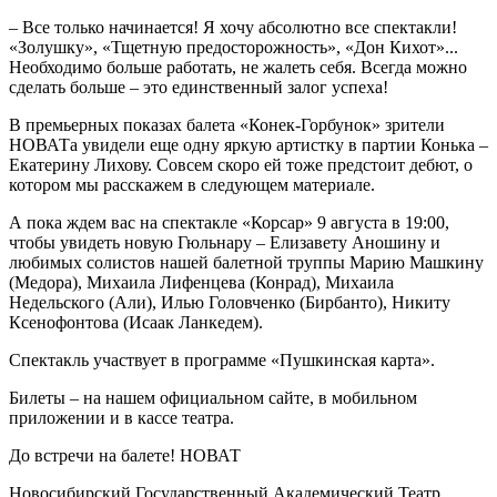
– Все только начинается! Я хочу абсолютно все спектакли!
«Золушку», «Тщетную предосторожность», «Дон Кихот»...
Необходимо больше работать, не жалеть себя. Всегда можно
сделать больше – это единственный залог успеха!
В премьерных показах балета «Конек-Горбунок» зрители
НОВАТа увидели еще одну яркую артистку в партии Конька –
Екатерину Лихову. Совсем скоро ей тоже предстоит дебют, о
котором мы расскажем в следующем материале.
А пока ждем вас на спектакле «Корсар» 9 августа в 19:00,
чтобы увидеть новую Гюльнару – Елизавету Аношину и
любимых солистов нашей балетной труппы Марию Машкину
(Медора), Михаила Лифенцева (Конрад), Михаила
Недельского (Али), Илью Головченко (Бирбанто), Никиту
Ксенофонтова (Исаак Ланкедем).
Спектакль участвует в программе «Пушкинская карта».
Билеты – на нашем официальном сайте, в мобильном
приложении и в кассе театра.
До встречи на балете! НОВАТ
Новосибирский Государственный Академический Театр