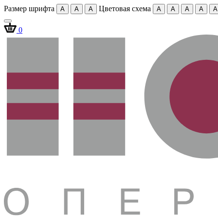
Размер шрифта
Цветовая схема
A
A
A
A
A
A
A
A
0