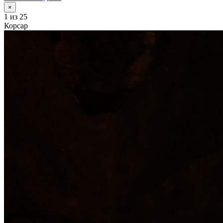
×
1
из 25
Корсар