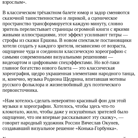
взрослым».
В классическом трёхактном балете юмор и задор сменяются
сказочной таинственностью и лирикой, а сценическое
пространство трансформируется каждую минуту, словно
зритель перелистывает страницы огромной книги с яркими
живыми иллюстрациями, этот эффект усиливают титры —
строфы из сказки Ершова. В новом спектакле постановщики
хотели создать у каждого зрителя, независимо от возраста,
ощущение чуда и соединили классическую хореографию с
самыми современными визуальными решениями —
видеоартом и цифровыми спецэффектами. Но всё-таки
главное богатство нового балета — это классическая
хореография, щедро украшенная элементами народного танца,
и, конечно, музыка Родиона Щедрина, впитавшая мотивы
русского фольклора и жизнелюбивый дух поэтического
первоисточника.
«Нам хотелось сделать невероятно красивый фон для этой
музыки и хореографии. Хотелось, чтобы здесь что-то
клокотало, жило, чтобы даже у искушённых зрителей было
ощущение, что им впервые рассказывают эту сказку», —
говорит народный художник России Вячеслав Окунев,
создававший визуальное решение «Конька-Горбунка».