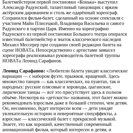
Балетмейстером первой постановки «Конька» выступил
Александр Радунский, талантливый танцовщик с ярким
актёрским дарованием и столь же одарённый хореограф.
Сохранился фильм-балет, сделанный на основе спектакля с
участием Майи Плисецкой, Владимира Васильева и самого
Радунского в партии Царя. Именно на хореографию
Радунского из первой постановки Большого театра опирался
известный балетмейстер и знаток классического наследия
Михаил Мессерер при создании своей редакции балета на
сцене НОВАТа. Непосредственно с артистами замысел
хореографа реализовывал руководитель балетной труппы
НОВАТа Леонид Сарафанов.
Леонид Сарафанов:
«Любители балета увидят классические
вариации — с набором фуэте, прыжков, вращений. Здесь
множество танцев — как классических, на пуантах, так и
народных: русские плясовые и хороводы, цыганские,
лирические танцы — всё это присутствует здесь в полном
объёме. Несмотря на «детскость» названия, этот балет можно
рекомендовать взрослым даже в большей степени, чем детям.
Он, несомненно, будет интересен всем — дети увидят
увлекательную историю и невероятные спецэффекты, а
взрослые — классический балет с прекрасной музыкой.
Знаете, это как хороший, качественный современный
анимационный фильм, который интересен и детям, и