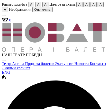
Размер шрифта
Цветовая схема
A
A
A
A
A
A
A
Изображения
A
Отключить
0
НАШ ТЕАТР ПОБЕДЫ
Театр
Афиша
Продажа билетов
Экскурсии
Новости
Контакты
Личный кабинет
ENG