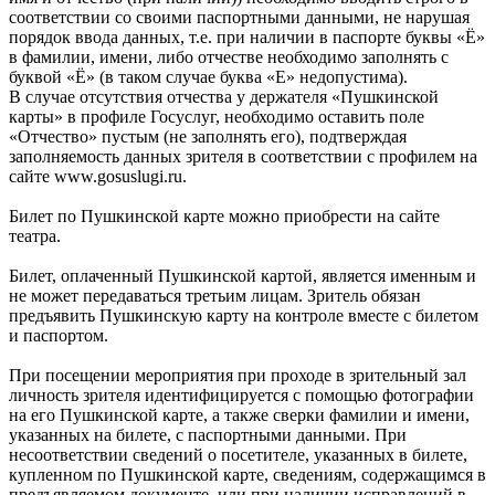
соответствии со своими паспортными данными, не нарушая
порядок ввода данных, т.е. при наличии в паспорте буквы «Ё»
в фамилии, имени, либо отчестве необходимо заполнять с
буквой «Ё» (в таком случае буква «Е» недопустима).
В случае отсутствия отчества у держателя «Пушкинской
карты» в профиле Госуслуг, необходимо оставить поле
«Отчество» пустым (не заполнять его), подтверждая
заполняемость данных зрителя в соответствии с профилем на
сайте www.gosuslugi.ru.
Билет по Пушкинской карте можно приобрести на сайте
театра.
Билет, оплаченный Пушкинской картой, является именным и
не может передаваться третьим лицам. Зритель обязан
предъявить Пушкинскую карту на контроле вместе с билетом
и паспортом.
При посещении мероприятия при проходе в зрительный зал
личность зрителя идентифицируется с помощью фотографии
на его Пушкинской карте, а также сверки фамилии и имени,
указанных на билете, с паспортными данными. При
несоответствии сведений о посетителе, указанных в билете,
купленном по Пушкинской карте, сведениям, содержащимся в
предъявляемом документе, или при наличии исправлений в