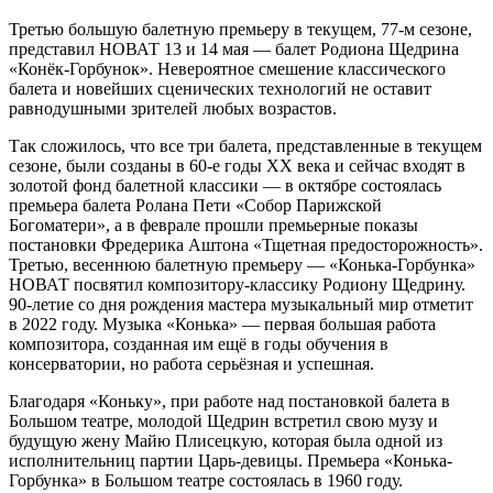
Третью большую балетную премьеру в текущем, 77-м сезоне,
представил НОВАТ 13 и 14 мая — балет Родиона Щедрина
«Конёк-Горбунок». Невероятное смешение классического
балета и новейших сценических технологий не оставит
равнодушными зрителей любых возрастов.
Так сложилось, что все три балета, представленные в текущем
сезоне, были созданы в 60-е годы XX века и сейчас входят в
золотой фонд балетной классики — в октябре состоялась
премьера балета Ролана Пети «Собор Парижской
Богоматери», а в феврале прошли премьерные показы
постановки Фредерика Аштона «Тщетная предосторожность».
Третью, весеннюю балетную премьеру — «Конька-Горбунка»
НОВАТ посвятил композитору-классику Родиону Щедрину.
90-летие со дня рождения мастера музыкальный мир отметит
в 2022 году. Музыка «Конька» — первая большая работа
композитора, созданная им ещё в годы обучения в
консерватории, но работа серьёзная и успешная.
Благодаря «Коньку», при работе над постановкой балета в
Большом театре, молодой Щедрин встретил свою музу и
будущую жену Майю Плисецкую, которая была одной из
исполнительниц партии Царь-девицы. Премьера «Конька-
Горбунка» в Большом театре состоялась в 1960 году.