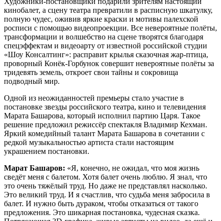
Художники-постановщики подарили зрителям настоящий
кинобалет, а сцену театра превратили в расписную шкатулку,
полную чудес, оживив яркие краски и мотивы палехской
росписи с помощью видеопроекции. Все невероятные полёты,
трансформации и волшебство на сцене творятся благодаря
спецэффектам и видеоарту от известной российской студии
«Шоу Консалтинг»: расправит крылья сказочная жар-птица,
проворный Конёк-Горбунок совершит невероятные полёты за
тридевять земель, откроет свои тайны и сокровища
подводный мир.
Одной из неожиданностей премьеры стало участие в
постановке звезды российского театра, кино и телевидения
Марата Башарова, который исполнил партию Царя. Такое
решение предложил режиссёр спектакля Владимир Кехман.
Яркий комедийный талант Марата Башарова в сочетании с
редкой музыкальностью артиста стали настоящим
украшением постановки.
Марат Башаров:
«Я, конечно, не ожидал, что моя жизнь
сведёт меня с балетом. Хотя балет очень люблю. Я знал, что
это очень тяжёлый труд. Но даже не представлял насколько.
Это великий труд. И я счастлив, что судьба меня забросила в
балет. И нужно быть дураком, чтобы отказаться от такого
предложения. Это шикарная постановка, чудесная сказка.