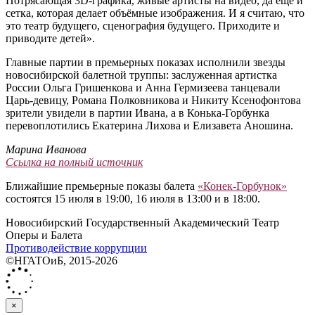
Потрясающая 3D-графика, живые артисты на видео, да ещё и
сетка, которая делает объёмные изображения. И я считаю, что
это театр будущего, сценография будущего. Приходите и
приводите детей».
Главные партии в премьерных показах исполнили звезды
новосибирской балетной труппы: заслуженная артистка
России Ольга Гришенкова и Анна Гермизеева танцевали
Царь-девицу, Романа Полковникова и Никиту Ксенофонтова
зрители увидели в партии Ивана, а в Конька-Горбунка
перевоплотились Екатерина Лихова и Елизавета Аношина.
Марина Иванова
Ссылка на полный источник
Ближайшие премьерные показы балета
«Конек-Горбунок»
состоятся 15 июля в 19:00, 16 июля в 13:00 и в 18:00.
Новосибирский Государственный Академический Театр
Оперы и Балета
Противодействие коррупции
©НГАТОиБ, 2015-2026
×