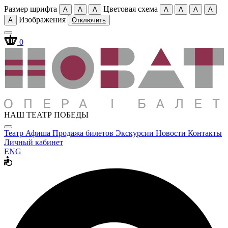
Размер шрифта
Цветовая схема
A
A
A
A
A
A
A
Изображения
A
Отключить
0
НАШ ТЕАТР ПОБЕДЫ
Театр
Афиша
Продажа билетов
Экскурсии
Новости
Контакты
Личный кабинет
ENG