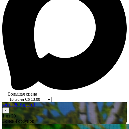
Большая сцена
Фото 20
Видео 1
×
1
из 20
Конёк-Горбунок