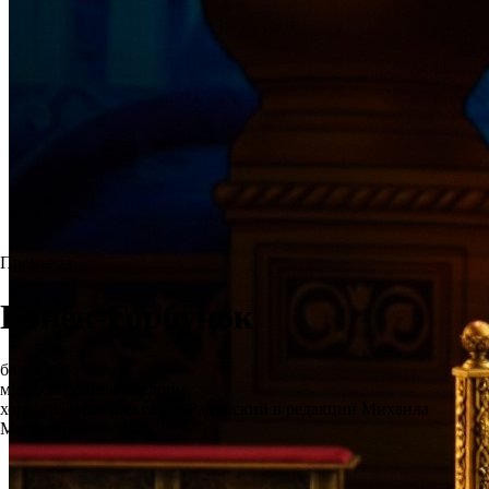
Премьера
Конёк-Горбунок
балет в 3-х актах
музыка: Родион Щедрин
хореография: Александр Радунский в редакции Михаила
Мессерера