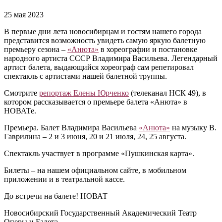
25 мая 2023
В первые дни лета новосибирцам и гостям нашего города
представится возможность увидеть самую яркую балетную
премьеру сезона –
«Анюта»
в хореографии и постановке
народного артиста СССР Владимира Васильева. Легендарный
артист балета, выдающийся хореограф сам репетировал
спектакль с артистами нашей балетной труппы.
Смотрите
репортаж Елены Юрченко
(телеканал НСК 49), в
котором рассказывается о премьере балета «Анюта» в
НОВАТе.
Премьера. Балет Владимира Васильева
«Анюта»
на музыку В.
Гаврилина – 2 и 3 июня, 20 и 21 июля, 24, 25 августа.
Спектакль участвует в программе «Пушкинская карта».
Билеты – на нашем официальном сайте, в мобильном
приложении и в театральной кассе.
До встречи на балете! НОВАТ
Новосибирский Государственный Академический Театр
Оперы и Балета