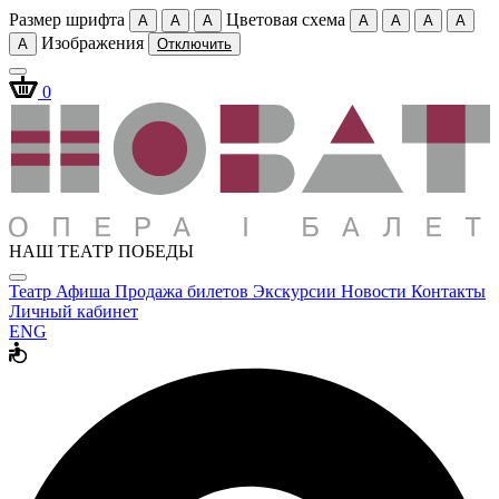
Размер шрифта
Цветовая схема
A
A
A
A
A
A
A
Изображения
A
Отключить
0
НАШ ТЕАТР ПОБЕДЫ
Театр
Афиша
Продажа билетов
Экскурсии
Новости
Контакты
Личный кабинет
ENG