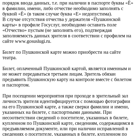
порядок ввода данных, т.е. при наличии в паспорте буквы «Ё»
в фамилии, имени, либо отчестве необходимо заполнять с
буквой «Ё» (в таком случае буква «Е» недопустима).
В случае отсутствия отчества у держателя «Пушкинской
карты» в профиле Госуслуг, необходимо оставить поле
«Отчество» пустым (не заполнять его), подтверждая
заполняемость данных зрителя в соответствии с профилем на
сайте www.gosuslugi.ru.
Билет по Пушкинской карте можно приобрести на сайте
театра.
Билет, оплаченный Пушкинской картой, является именным и
не может передаваться третьим лицам. Зритель обязан
предъявить Пушкинскую карту на контроле вместе с билетом
и паспортом.
При посещении мероприятия при проходе в зрительный зал
личность зрителя идентифицируется с помощью фотографии
на его Пушкинской карте, а также сверки фамилии и имени,
указанных на билете, с паспортными данными. При
несоответствии сведений о посетителе, указанных в билете,
купленном по Пушкинской карте, сведениям, содержащимся в
предъявляемом документе, или при наличии исправлений в
сведениях о посетителе, указанных в билете, купленном по