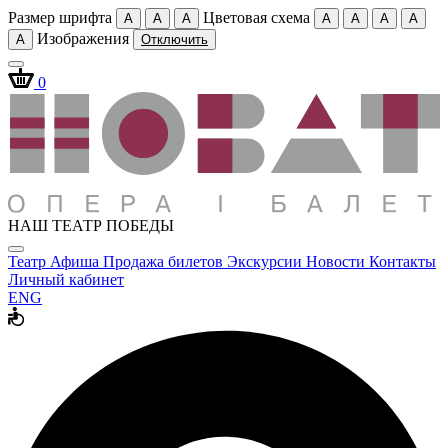
Размер шрифта
Цветовая схема
A
A
A
A
A
A
A
Изображения
A
Отключить
0
НАШ ТЕАТР ПОБЕДЫ
Театр
Афиша
Продажа билетов
Экскурсии
Новости
Контакты
Личный кабинет
ENG