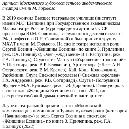
Артист Московского художественного академического
театра имени М. Горького
В 2019 окончил Высшее театральное училище (институт)
имени М.С. Щепкина при Государственном академическом
Малом театре России (курс народного артиста СССР
профессора Ю.М. Соломина, заслуженного деятеля искусств
РФ, профессора О.Н. Соломиной) и был принят в труппу
МХАТ имени М. Горького. На сцене театра исполнил роли:
Сергей Есенин («Женщины Есенина» по книге З. Прилепина,
реж. Г.А. Полищук), Олег («Жди меня» В.Г. Распутина, реж.
Г.А. Полищук), Студент из Мантуи («Укрощение строптивой»
У. Шекспира, реж. В.Р. Белякович), Артист хора («Лес» А.Н.
Островского, реж. В.М. Крамер), Кай, Конь, Колокольчик,
Разбойник, Слуга Снежной королевы («Снежная королева»
Г.Х. Андерсена, реж. Р.В. Сотириади), Слуга («Полоумный
Журден» М.А. Булгакова, реж. Т.В. Доронина). Главную роль
в спектакле «Женщины Есенина» сыграл в 2021, где
раскрылся глубокий драматический талант артиста.
Лауреат театральной премии газеты «Московский
комсомолец» в номинации «Лучшая мужская роль» (категория
«Начинающие») за роль Сергея Есенина в спектакле
«Женщины Есенина» по книге З. Прилепина, реж. Г.А.
Полищук (2022)