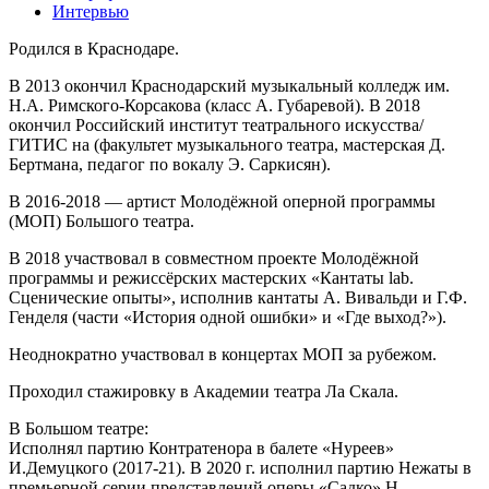
Интервью
Родился в Краснодаре.
В 2013 окончил Краснодарский музыкальный колледж им.
Н.А. Римского-Корсакова (класс А. Губаревой). В 2018
окончил Российский институт театрального искусства/
ГИТИС на (факультет музыкального театра, мастерская Д.
Бертмана, педагог по вокалу Э. Саркисян).
В 2016-2018 — артист Молодёжной оперной программы
(МОП) Большого театра.
В 2018 участвовал в совместном проекте Молодёжной
программы и режиссёрских мастерских «Кантаты lab.
Сценические опыты», исполнив кантаты А. Вивальди и Г.Ф.
Генделя (части «История одной ошибки» и «Где выход?»).
Неоднократно участвовал в концертах МОП за рубежом.
Проходил стажировку в Академии театра Ла Скала.
В Большом театре:
Исполнял партию Контратенора в балете «Нуреев»
И.Демуцкого (2017-21). В 2020 г. исполнил партию Нежаты в
премьерной серии представлений оперы «Садко» Н.