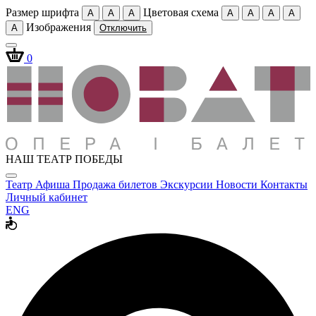
Размер шрифта
Цветовая схема
A
A
A
A
A
A
A
Изображения
A
Отключить
0
НАШ ТЕАТР ПОБЕДЫ
Театр
Афиша
Продажа билетов
Экскурсии
Новости
Контакты
Личный кабинет
ENG