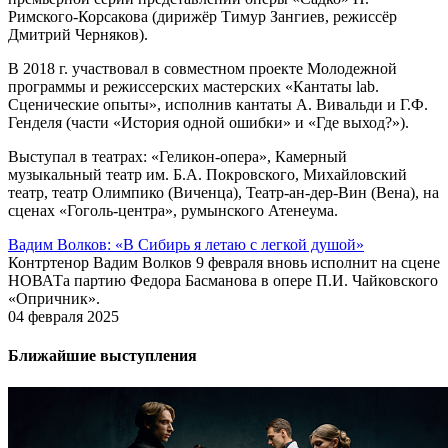
Римского-Корсакова (дирижёр Тимур Зангиев, режиссёр
Дмитрий Черняков).
В 2018 г. участвовал в совместном проекте Молодежной
программы и режиссерских мастерских «Кантаты lab.
Сценические опыты», исполнив кантаты А. Вивальди и Г.Ф.
Генделя (части «История одной ошибки» и «Где выход?»).
Выступал в театрах: «Геликон-опера», Камерный
музыкальный театр им. Б.А. Покровского, Михайловский
театр, театр Олимпико (Виченца), Театр-ан-дер-Вин (Вена), на
сценах «Гоголь-центра», румынского Атенеума.
Вадим Волков: «В Сибирь я летаю с легкой душой»
Контртенор Вадим Волков 9 февраля вновь исполнит на сцене
НОВАТа партию Федора Басманова в опере П.И. Чайковского
«Опричник».
04 февраля 2025
Ближайшие выступления