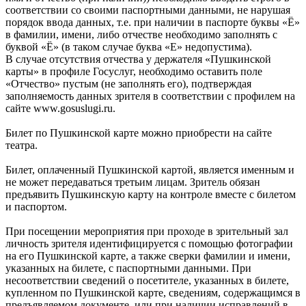
соответствии со своими паспортными данными, не нарушая
порядок ввода данных, т.е. при наличии в паспорте буквы «Ё»
в фамилии, имени, либо отчестве необходимо заполнять с
буквой «Ё» (в таком случае буква «Е» недопустима).
В случае отсутствия отчества у держателя «Пушкинской
карты» в профиле Госуслуг, необходимо оставить поле
«Отчество» пустым (не заполнять его), подтверждая
заполняемость данных зрителя в соответствии с профилем на
сайте www.gosuslugi.ru.
Билет по Пушкинской карте можно приобрести на сайте
театра.
Билет, оплаченный Пушкинской картой, является именным и
не может передаваться третьим лицам. Зритель обязан
предъявить Пушкинскую карту на контроле вместе с билетом
и паспортом.
При посещении мероприятия при проходе в зрительный зал
личность зрителя идентифицируется с помощью фотографии
на его Пушкинской карте, а также сверки фамилии и имени,
указанных на билете, с паспортными данными. При
несоответствии сведений о посетителе, указанных в билете,
купленном по Пушкинской карте, сведениям, содержащимся в
предъявляемом документе, или при наличии исправлений в