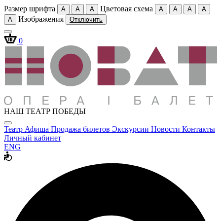
Размер шрифта
Цветовая схема
A
A
A
A
A
A
A
Изображения
A
Отключить
0
НАШ ТЕАТР ПОБЕДЫ
Театр
Афиша
Продажа билетов
Экскурсии
Новости
Контакты
Личный кабинет
ENG