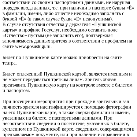
соответствии со своими паспортными данными, не нарушая
порядок ввода данных, т.е. при наличии в паспорте буквы «Ё»
в фамилии, имени, либо отчестве необходимо заполнять с
буквой «Ё» (в таком случае буква «Е» недопустима).
В случае отсутствия отчества у держателя «Пушкинской
карты» в профиле Госуслуг, необходимо оставить поле
«Отчество» пустым (не заполнять его), подтверждая
заполняемость данных зрителя в соответствии с профилем на
сайте www.gosuslugi.ru.
Билет по Пушкинской карте можно приобрести на сайте
театра.
Билет, оплаченный Пушкинской картой, является именным и
не может передаваться третьим лицам. Зритель обязан
предъявить Пушкинскую карту на контроле вместе с билетом
и паспортом.
При посещении мероприятия при проходе в зрительный зал
личность зрителя идентифицируется с помощью фотографии
на его Пушкинской карте, а также сверки фамилии и имени,
указанных на билете, с паспортными данными. При
несоответствии сведений о посетителе, указанных в билете,
купленном по Пушкинской карте, сведениям, содержащимся в
предъявляемом документе, или при наличии исправлений в