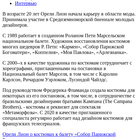
Интервью
В возрасте 20 лет Орели Лион начала карьеру в области моды.
Принимала участие в Средиземноморской биеннале молодых
дизайнеров.
С 1989 работает в созданном Роланом Пети Марсельском
национальном балете. Художник восстановления костюмов
многих шедевров Р. Пети: «Кармен», «Собор Парижской
Богоматери», «Коппелия», «Моя Павлова», «Арлезианка».
С 2000--х в качестве художника по костюмам сотрудничает с
хореографами, приглашенными на постановки в
Национальный балет Марселя, в том числе с Каролин
Карлсон, Ричардом Уэрлоком, Лусиндой Чайлдс.
Под руководством Фредерика Фламанда создала костюмы для
некоторых из его постановок, в том числе, в сотрудничестве с
бразильскими дизайнерами братьями Кампана (The Campana
Brothers), - костюмы и реквизит для спектакля
«Метаморфозы». С 2020 в качестве приглашенного
специалиста регулярно работает над дизайном костюмов для
французских телесериалов.
Орели Лион о костюмах к балету «Собор Парижской