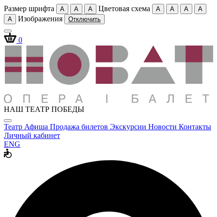
Размер шрифта
Цветовая схема
A
A
A
A
A
A
A
Изображения
A
Отключить
0
НАШ ТЕАТР ПОБЕДЫ
Театр
Афиша
Продажа билетов
Экскурсии
Новости
Контакты
Личный кабинет
ENG