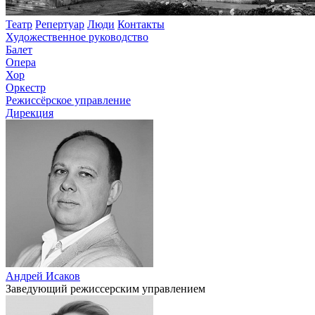
Театр
Репертуар
Люди
Контакты
Художественное руководство
Балет
Опера
Хор
Оркестр
Режиссёрское управление
Дирекция
Андрей Исаков
Заведующий режиссерским управлением