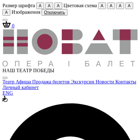
Размер шрифта
Цветовая схема
A
A
A
A
A
A
A
Изображения
A
Отключить
0
НАШ ТЕАТР ПОБЕДЫ
Театр
Афиша
Продажа билетов
Экскурсии
Новости
Контакты
Личный кабинет
ENG