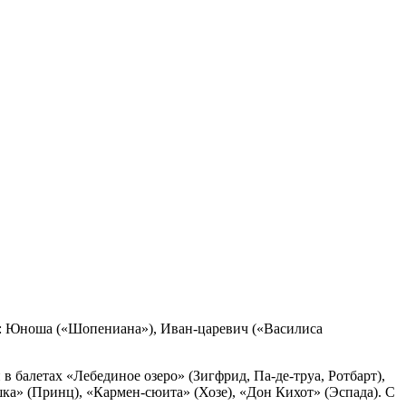
ре: Юноша («Шопениана»), Иван-царевич («Василиса
 балетах «Лебединое озеро» (Зигфрид, Па-де-труа, Ротбарт),
ка» (Принц), «Кармен-сюита» (Хозе), «Дон Кихот» (Эспада). С