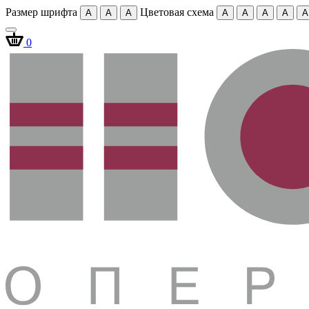
Размер шрифта
Цветовая схема
A
A
A
A
A
A
A
A
0