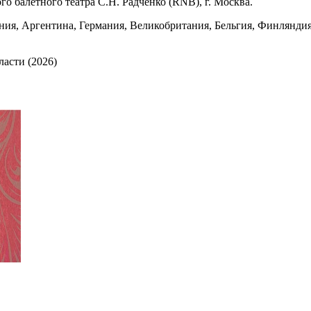
го балетного театра С.Н. Радченко (RNB), г. Москва.
ия, Аргентина, Германия, Великобритания, Бельгия, Финляндия,
асти (2026)