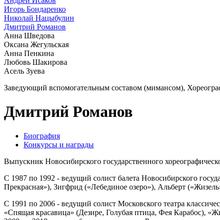
Андрей Исаков
Игорь Бондаренко
Николай Нацыбулин
Дмитрий Романов
Анна Шведова
Оксана Жегульская
Анна Пенкина
Любовь Шакирова
Асель Зуева
Заведующий вспомогательным составом (мимансом), Хореогра
Дмитрий Романов
Биография
Конкурсы и награды
Выпускник Новосибирского государственного хореографическог
С 1987 по 1992 - ведущий солист балета Новосибирского госуд
Прекрасная»), Зигфрид («Лебединое озеро»), Альберт («Жизель»
С 1991 по 2006 - ведущий солист Московского театра классиче
«Спящая красавица» (Дезире, Голубая птица, Фея Карабос), «Ж