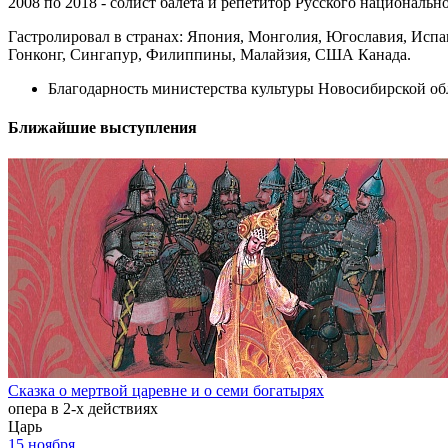
2008 по 2018 - солист балета и репетитор Русского национально
Гастролировал в странах: Япония, Монголия, Югославия, Испан
Гонконг, Сингапур, Филиппины, Малайзия, США Канада.
Благодарность министерства культуры Новосибирской обл
Ближайшие выступления
Сказка о мертвой царевне и о семи богатырях
опера в 2-х действиях
Царь
15 ноября