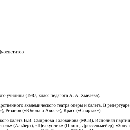
ф-репетитор
о училища (1987, класс педагога А. А. Хмелева).
арственного академического театра оперы и балета. В репертуа
), Резанов («Юнона и Авось»), Красс («Спартак»).
ского балета В.В. Смирнова-Голованова (MCB). Исполнял партии в
изель» (Альберт), «Щелкунчик» (Принц, Дроссельмейер), «Золуш