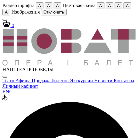
Размер шрифта
Цветовая схема
A
A
A
A
A
A
A
Изображения
A
Отключить
0
НАШ ТЕАТР ПОБЕДЫ
Театр
Афиша
Продажа билетов
Экскурсии
Новости
Контакты
Личный кабинет
ENG