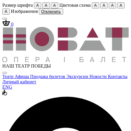
Размер шрифта
Цветовая схема
A
A
A
A
A
A
A
Изображения
A
Отключить
0
НАШ ТЕАТР ПОБЕДЫ
Театр
Афиша
Продажа билетов
Экскурсии
Новости
Контакты
Личный кабинет
ENG