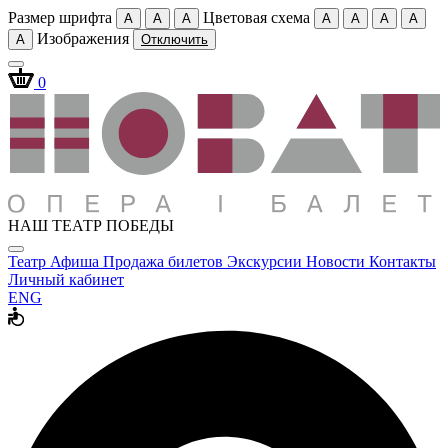
Размер шрифта
Цветовая схема
A
A
A
A
A
A
A
Изображения
A
Отключить
0
НАШ ТЕАТР ПОБЕДЫ
Театр
Афиша
Продажа билетов
Экскурсии
Новости
Контакты
Личный кабинет
ENG