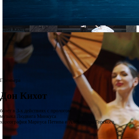
Дон Кихот
Премьера
Дон Кихот
балет в 3-х действиях с прологом
музыка Людвига Минкуса
хореография Мариуса Петипа и Александра Горского