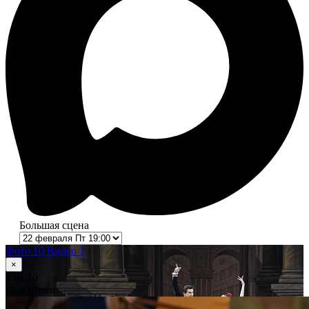
Большая сцена
Фото 10
Видео 1
×
1
из 10
Дон Кихот