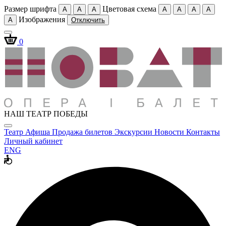
Размер шрифта
Цветовая схема
A
A
A
A
A
A
A
Изображения
A
Отключить
0
НАШ ТЕАТР ПОБЕДЫ
Театр
Афиша
Продажа билетов
Экскурсии
Новости
Контакты
Личный кабинет
ENG