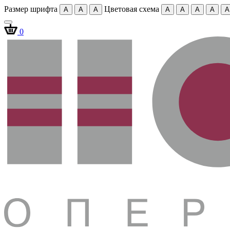
Размер шрифта
Цветовая схема
A
A
A
A
A
A
A
A
0