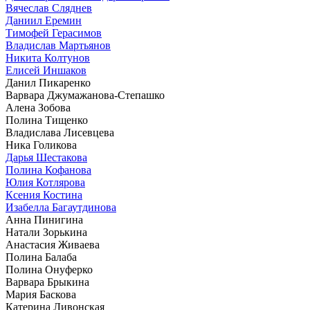
Вячеслав Сляднев
Даниил Еремин
Тимофей Герасимов
Владислав Мартьянов
Никита Колтунов
Елисей Иншаков
Данил Пикаренко
Варвара Джумажанова-Степашко
Алена Зобова
Полина Тищенко
Владислава Лисевцева
Ника Голикова
Дарья Шестакова
Полина Кофанова
Юлия Котлярова
Ксения Костина
Изабелла Багаутдинова
Анна Пинигина
Натали Зорькина
Анастасия Живаева
Полина Балаба
Полина Онуферко
Варвара Брыкина
Мария Баскова
Катерина Ливонская