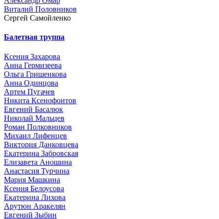
Александр Омар
Виталий Половников
Сергей Самойленко
Балетная труппа
Ксения Захарова
Анна Гермизеева
Ольга Гришенкова
Анна Одинцова
Артем Пугачев
Никита Ксенофонтов
Евгений Басалюк
Николай Мальцев
Роман Полковников
Михаил Лифенцев
Виктория Данковцева
Екатерина Забровская
Елизавета Аношина
Анастасия Турчина
Мария Машкина
Ксения Белоусова
Екатерина Лихова
Арутюн Аракелян
Евгений Зыбин