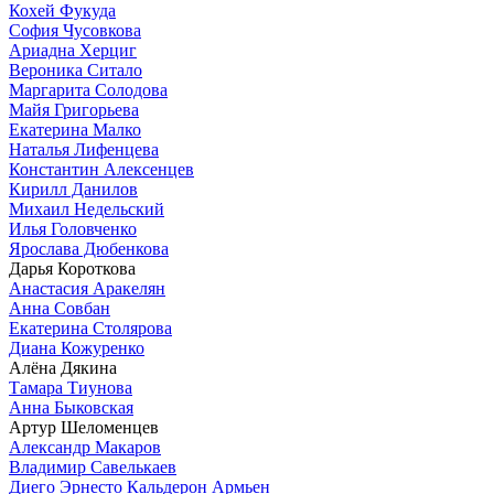
Кохей Фукуда
София Чусовкова
Ариадна Херциг
Вероника Ситало
Маргарита Солодова
Майя Григорьева
Екатерина Малко
Наталья Лифенцева
Константин Алексенцев
Кирилл Данилов
Михаил Недельский
Илья Головченко
Ярослава Дюбенкова
Дарья Короткова
Анастасия Аракелян
Анна Совбан
Екатерина Столярова
Диана Кожуренко
Алёна Дякина
Тамара Тиунова
Анна Быковская
Артур Шеломенцев
Александр Макаров
Владимир Савелькаев
Диего Эрнесто Кальдерон Армьен