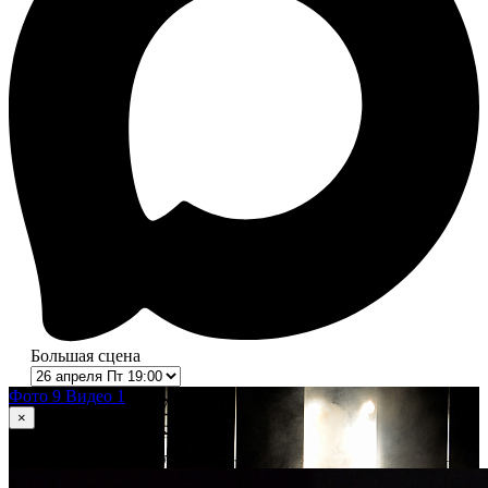
Большая сцена
Фото 9
Видео 1
×
1
из 9
Шепот, Радио и Джульетта