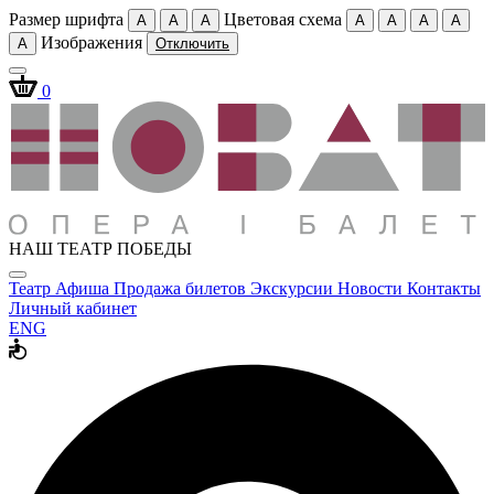
Размер шрифта
Цветовая схема
A
A
A
A
A
A
A
Изображения
A
Отключить
0
НАШ ТЕАТР ПОБЕДЫ
Театр
Афиша
Продажа билетов
Экскурсии
Новости
Контакты
Личный кабинет
ENG