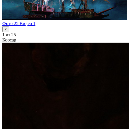
Фото 25
Видео 1
×
1
из 25
Корсар