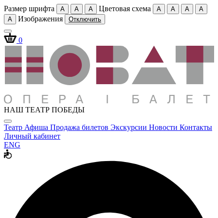
Размер шрифта
Цветовая схема
A
A
A
A
A
A
A
Изображения
A
Отключить
0
НАШ ТЕАТР ПОБЕДЫ
Театр
Афиша
Продажа билетов
Экскурсии
Новости
Контакты
Личный кабинет
ENG