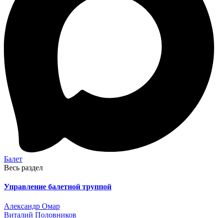
Балет
Весь раздел
Управление балетной труппой
Александр Омар
Виталий Половников