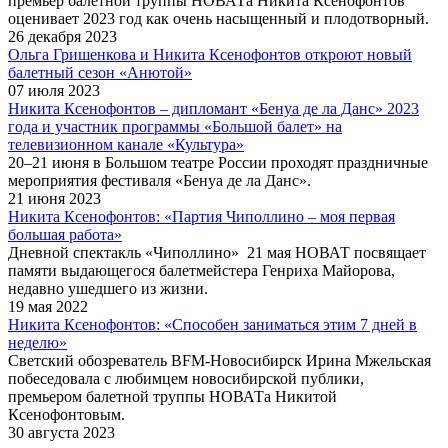
премьер балетной труппы НОВАТа Никита Ксенофонтов
оценивает 2023 год как очень насыщенный и плодотворный.
26 декабря 2023
Ольга Гришенкова и Никита Ксенофонтов откроют новый
балетный сезон «Анютой»
07 июля 2023
Никита Ксенофонтов – дипломант «Бенуа де ла Данс» 2023
года и участник программы «Большой балет» на
телевизионном канале «Культура»
20–21 июня в Большом театре России проходят праздничные
мероприятия фестиваля «Бенуа де ла Данс».
21 июня 2023
Никита Ксенофонтов: «Партия Чиполлино – моя первая
большая работа»
Дневной спектакль «Чиполлино» 21 мая НОВАТ посвящает
памяти выдающегося балетмейстера Генриха Майорова,
недавно ушедшего из жизни.
19 мая 2022
Никита Ксенофонтов: «Способен заниматься этим 7 дней в
неделю»
Светский обозреватель BFM-Новосибирск Ирина Мжельская
побеседовала с любимцем новосибирской публики,
премьером балетной труппы НОВАТа Никитой
Ксенофонтовым.
30 августа 2023