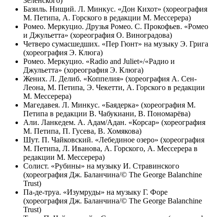
Зеленского)
Базиль. Нищий. Л. Минкус. «Дон Кихот» (хореография
М. Петипа, А. Горского в редакции М. Мессерера)
Ромео. Меркуцио. Друзья Ромео. С. Прокофьев. «Ромео
и Джульетта» (хореография О. Виноградова)
Четверо сумасшедших. «Пер Гюнт» на музыку Э. Грига
(хореография Э. Клюга)
Ромео. Меркуцио. «Radio and Juliet»/«Радио и
Джульетта» (хореография Э. Клюга)
Жених. Л. Делиб. «Коппелия» (хореография А. Сен-
Леона, М. Петипа, Э. Чекетти, А. Горского в редакции
М. Мессерера)
Магедавея. Л. Минкус. «Баядерка» (хореография М.
Петипа в редакции В. Чабукиани, В. Пономарёва)
Али. Ланкедем. А. Адам/Адан. «Корсар» (хореография
М. Петипа, П. Гусева, В. Хомякова)
Шут. П. Чайковский. «Лебединое озеро» (хореография
М. Петипа, Л. Иванова, А. Горского, А. Мессерера в
редакции М. Мессерера)
Солист. «Рубины» на музыку И. Стравинского
(хореография Дж. Баланчина/© The George Balanchine
Trust)
Па-де-труа. «Изумруды» на музыку Г. Форе
(хореография Дж. Баланчина/© The George Balanchine
Trust)