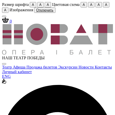
Размер шрифта
Цветовая схема
A
A
A
A
A
A
A
Изображения
A
Отключить
0
НАШ ТЕАТР ПОБЕДЫ
Театр
Афиша
Продажа билетов
Экскурсии
Новости
Контакты
Личный кабинет
ENG