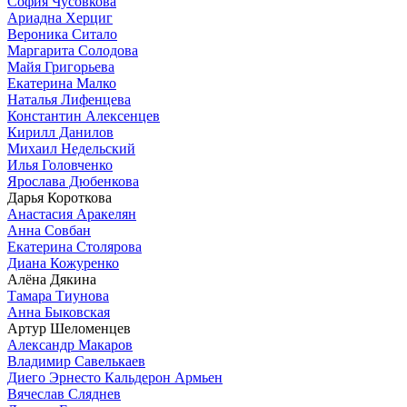
София Чусовкова
Ариадна Херциг
Вероника Ситало
Маргарита Солодова
Майя Григорьева
Екатерина Малко
Наталья Лифенцева
Константин Алексенцев
Кирилл Данилов
Михаил Недельский
Илья Головченко
Ярослава Дюбенкова
Дарья Короткова
Анастасия Аракелян
Анна Совбан
Екатерина Столярова
Диана Кожуренко
Алёна Дякина
Тамара Тиунова
Анна Быковская
Артур Шеломенцев
Александр Макаров
Владимир Савелькаев
Диего Эрнесто Кальдерон Армьен
Вячеслав Сляднев