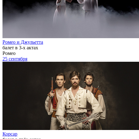
Ромео и Джульетта
балет в 3-х актах
Ромео
25 сентября
Корсар