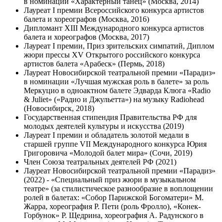
в номинации «Характерный танец» (Москва, 2014)
Лауреат I премии Всероссийского конкурса артистов
балета и хореографов (Москва, 2016)
Дипломант XIII Международного конкурса артистов
балета и хореографов (Москва, 2017)
Лауреат I премии, Приз зрительских симпатий, Диплом
жюри прессы XV Открытого российского конкурса
артистов балета «Арабеск» (Пермь, 2018)
Лауреат Новосибирской театральной премии «Парадиз»
в номинации «Лучшая мужская роль в балете» за роль
Меркуцио в одноактном балете Эдварда Клюга «Radio
& Juliet» («Радио и Джульетта») на музыку Radiohead
(Новосибирск, 2018)
Государственная стипендия Правительства РФ для
молодых деятелей культуры и искусства (2019)
Лауреат I премии и обладатель золотой медали в
старшей группе VII Международного конкурса Юрия
Григоровича «Молодой балет мира» (Сочи, 2019)
Член Союза театральных деятелей РФ (2021)
Лауреат Новосибирской театральной премии «Парадиз»
(2022) - «Специальный приз жюри в музыкальном
театре» (за стилистическое разнообразие в воплощении
ролей в балетах: «Собор Парижской Богоматери» М.
Жарра, хореография Р. Пети (роль Фролло), «Конек-
Горбунок» Р. Щедрина, хореография А. Радунского в