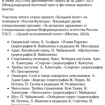
В июне 2023 стал дипломантом «Бенуа де ла Данс» 2023
(Международный балетный приз и фестиваль мирового
балета)
Участник пятого сезона проекта «Большой балет» на
телеканале «Россия-Культура». Награжден двумя
специальными призами: «За актерское дарование» и
Специальным призом Информационного агентства России
ТАСС – «Душой исполненный полет» (Москва, 2024).
Овернский танец. Б. Асафьев. «Пламя Парижа»
(хореография В. Вайнонена в редакции М. Мессерера)
Арап. Китайский танец. П. Чайковский. «Щелкунчик»
(хореография В. Вайнонена)
Спартаковец (четверка). Вакх. Четверка пастухов. Арес.
А. Хачатурян. «Спартак» (хореография Г. Ковтуна)
Тройка пастухов. А. Хачатурян. «Спартак» (хореография
Ю. Григоровича)
Ланкедем. Соло в танце алжирских невольников. А.
Адам/Адан. «Корсар» (хореография Ж. Перро, М.
Петипа, П. Гусева в редакции Ф. Рузиматова)
Чиполлино. Тройка стражников. Кум Тыква. К.
Хачатурян. «Чиполлино» (хореография Г. Майорова)
Шут. П. Чайковский. «Лебединое озеро» (хореография
М. Петипа, Л. Иванова в редакции К. Сергеева, И.