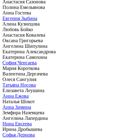
Анастасия Сазонова
Полина Емельянова
Анна Гостева
Евгения Зыбина
Алина Кузнецова
Любовь Бойко
Анастасия Ковалева
Оксана Григорьева
Ангелина Шипулина
Екатерина Александрова
Екатерина Самохина
София Ченгаева
Мария Короткова
Валентина Дергачева
Олеся Сангулия
Татьяна Носова
Елизавета Леушина
Анна Ежова
Наталья Шокот
Анна Зимина
Земфира Наземцева
Ангелина Лапердина
Нина Евсеева
Ирина Дробышева
Софья Дернова