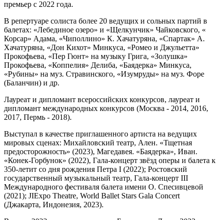
премьер с 2022 года.
В репертуаре солиста более 20 ведущих и сольных партий в
балетах: «Лебединое озеро» и «Щелкунчик» Чайковского, «
Корсар» Адама, «Чиполлино» К. Хачатуряна, «Спартак» А.
Хачатуряна, «Дон Кихот» Минкуса, «Ромео и Джульетта»
Прокофьева, «Пер Гюнт» на музыку Грига, «Золушка»
Прокофьева, «Коппелия» Делиба, «Баядерка» Минкуса,
«Рубины» на муз. Стравинского, «Изумруды» на муз. Форе
(Баланчин) и др.
Лауреат и дипломант всероссийских конкурсов, лауреат и
дипломант международных конкурсов (Москва - 2014, 2016,
2017, Пермь - 2018).
Выступал в качестве приглашенного артиста на ведущих
мировых сценах: Михайловский театр, Ален. «Тщетная
предосторожность» (2023), Магедавея. «Баядерка», Иван.
«Конек-Горбунок» (2022), Гала-концерт звёзд оперы и балета к
350-летит со дня рождения Петра I (2022); Ростовский
государственный музыкальный театр, Гала-концерт III
Международного фестиваля балета имени О. Спесивцевой
(2021); JIExpo Theatre, World Ballet Stars Gala Concert
(Джакарта, Индонезия, 2023).