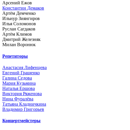
Арсений Ежов
Константин Демаков
Артём Демченко
Ильнур Зиянгиров
Илья Соломонов
Руслан Сагдаков
Артём Климов
Дмитрий Железняк
Милан Воронюк
Репетиторы
Анастасия Лифенцева
Евгений Гращенко
Галина Седова
Мария Кузьмина
Наталья Ершова
Виктория Ряженова
Нина Фуралёва
Татьяна Кладничкина
Владимир Григорьев
Концертмейстеры