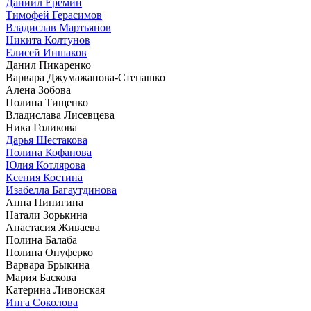
Даниил Еремин
Тимофей Герасимов
Владислав Мартьянов
Никита Колтунов
Елисей Иншаков
Данил Пикаренко
Варвара Джумажанова-Степашко
Алена Зобова
Полина Тищенко
Владислава Лисевцева
Ника Голикова
Дарья Шестакова
Полина Кофанова
Юлия Котлярова
Ксения Костина
Изабелла Багаутдинова
Анна Пинигина
Натали Зорькина
Анастасия Живаева
Полина Балаба
Полина Онуферко
Варвара Брыкина
Мария Баскова
Катерина Ливонская
Инга Соколова