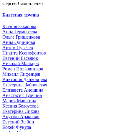
Сергей Самойленко
Балетная труппа
Ксения Захарова
Анна Гермизеева
Ольга Гришенкова
Анна Одинцова
Артем Пугачев
Никита Ксенофонтов
Евгений Басалюк
Николай Мальцев
Роман Полковников
Михаил Лифенцев
Виктория Данковцева
Екатерина Забровская
Елизавета Аношина
Анастасия Турчина
Мария Машкина
Ксения Белоусова
Екатерина Лихова
Арутюн Аракелян
Евгений Зыбин
Кохей Фукуда