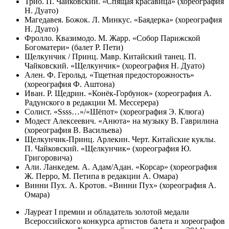
Трио. П. Чайковский. «Спящая красавица» (хореография
Н. Дуато)
Магедавея. Божок. Л. Минкус. «Баядерка» (хореография
Н. Дуато)
Фролло. Квазимодо. М. Жарр. «Собор Парижской
Богоматери» (балет Р. Пети)
Щелкунчик / Принц. Мавр. Китайский танец. П.
Чайковский. «Щелкунчик» (хореография Н. Дуато)
Ален. Ф. Герольд. «Тщетная предосторожность»
(хореография Ф. Аштона)
Иван. Р. Щедрин. «Конёк-Горбунок» (хореография А.
Радунского в редакции М. Мессерера)
Солист. «Ssss…»/«Шёпот» (хореография Э. Клюга)
Модест Алексеевич. «Анюта» на музыку В. Гаврилина
(хореография В. Васильева)
Щелкунчик-Принц. Арлекин. Черт. Китайские куклы.
П. Чайковский. «Щелкунчик» (хореография Ю.
Григоровича)
Али. Ланкедем. А. Адам/Адан. «Корсар» (хореография
Ж. Перро, М. Петипа в редакции А. Омара)
Винни Пух. А. Кротов. «Винни Пух» (хореография А.
Омара)
Лауреат I премии и обладатель золотой медали
Всероссийского конкурса артистов балета и хореографов