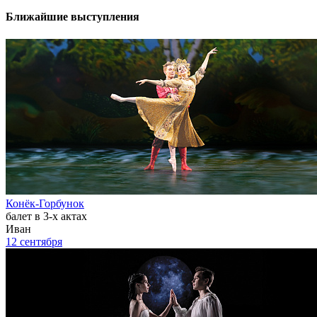
Ближайшие выступления
Конёк-Горбунок
балет в 3-х актах
Иван
12 сентября