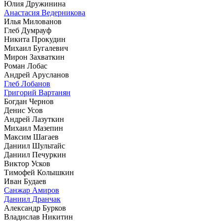
Юлия Дружинина
Анастасия Ведерникова
Илья Милованов
Глеб Думрауф
Никита Прокудин
Михаил Бугалевич
Мирон Захваткин
Роман Лобас
Андрей Арусланов
Глеб Лобанов
Григорий Вартанян
Богдан Чернов
Денис Усов
Андрей Лазуткин
Михаил Мазепин
Максим Шагаев
Даниил Шультайс
Даниил Печуркин
Виктор Усков
Тимофей Колышкин
Иван Будаев
Санжар Амиров
Даниил Дранчак
Александр Бурков
Владислав Никитин