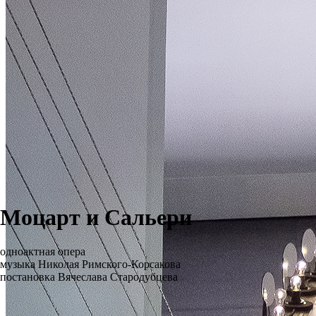
Моцарт и Сальери
одноактная опера
музыка Николая Римского-Корсакова
постановка Вячеслава Стародубцева