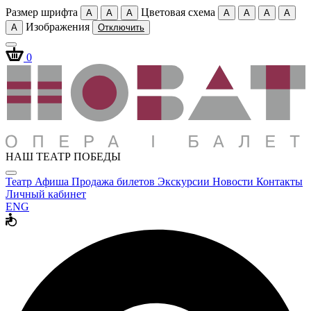
Размер шрифта
Цветовая схема
A
A
A
A
A
A
A
Изображения
A
Отключить
0
НАШ ТЕАТР ПОБЕДЫ
Театр
Афиша
Продажа билетов
Экскурсии
Новости
Контакты
Личный кабинет
ENG