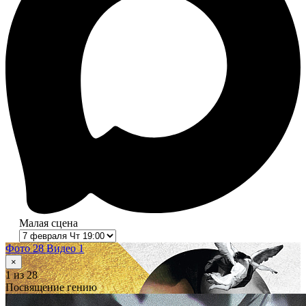
Малая сцена
Фото 28
Видео 1
×
1
из 28
Посвящение гению