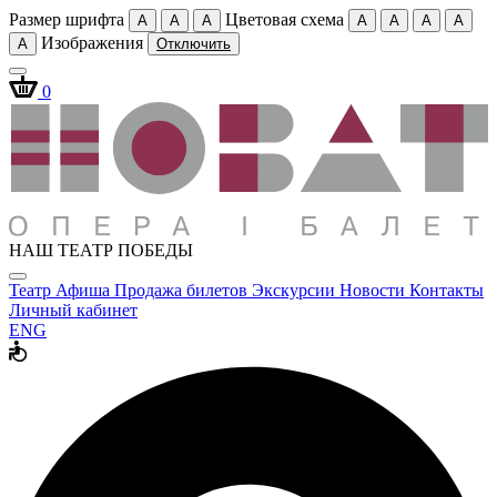
Размер шрифта
Цветовая схема
A
A
A
A
A
A
A
Изображения
A
Отключить
0
НАШ ТЕАТР ПОБЕДЫ
Театр
Афиша
Продажа билетов
Экскурсии
Новости
Контакты
Личный кабинет
ENG