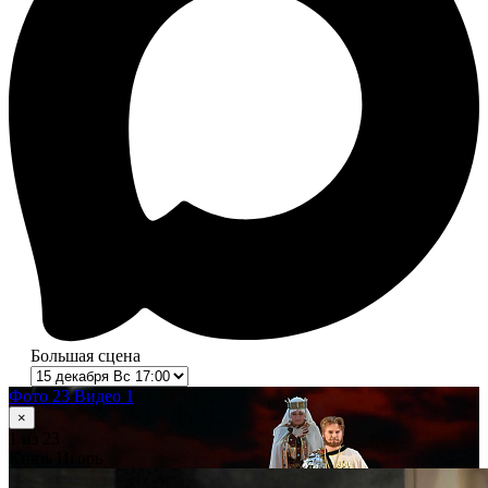
Большая сцена
Фото 23
Видео 1
×
1
из 23
Князь Игорь