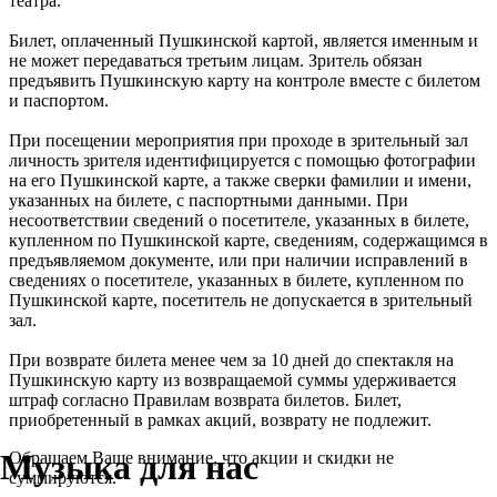
театра.
Билет, оплаченный Пушкинской картой, является именным и
не может передаваться третьим лицам. Зритель обязан
предъявить Пушкинскую карту на контроле вместе с билетом
и паспортом.
При посещении мероприятия при проходе в зрительный зал
личность зрителя идентифицируется с помощью фотографии
на его Пушкинской карте, а также сверки фамилии и имени,
указанных на билете, с паспортными данными. При
несоответствии сведений о посетителе, указанных в билете,
купленном по Пушкинской карте, сведениям, содержащимся в
предъявляемом документе, или при наличии исправлений в
сведениях о посетителе, указанных в билете, купленном по
Пушкинской карте, посетитель не допускается в зрительный
зал.
При возврате билета менее чем за 10 дней до спектакля на
Пушкинскую карту из возвращаемой суммы удерживается
штраф согласно Правилам возврата билетов. Билет,
приобретенный в рамках акций, возврату не подлежит.
Музыка для нас
Обращаем Ваше внимание, что акции и скидки не
суммируются.