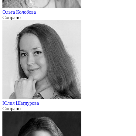
Ольга Колобова
Сопрано
Юлия Шагдурова
Сопрано