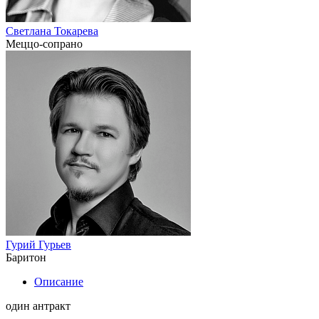
Светлана Токарева
Меццо-сопрано
Гурий Гурьев
Баритон
Описание
один антракт