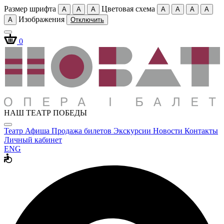
Размер шрифта
Цветовая схема
A
A
A
A
A
A
A
Изображения
A
Отключить
0
НАШ ТЕАТР ПОБЕДЫ
Театр
Афиша
Продажа билетов
Экскурсии
Новости
Контакты
Личный кабинет
ENG