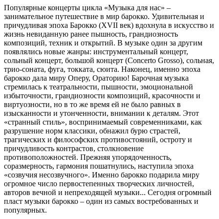
Популярные концерты цикла «Музыка для нас» –
занимательное путешествие в мир барокко. Удивительная и
причудливая эпоха Барокко (XVII век) вдохнула в искусство и
жизнь невиданную ранее пышность, грандиозность
композиций, техник и открытий. В музыке один за другим
появлялись новые жанры: инструментальный концерт,
сольный концерт, большой концерт (Concerto Grosso), сольная,
трио-соната, фуга, токката, сюита. Наконец, именно эпоха
барокко дала миру Оперу, Ораторию! Барочная музыка
стремилась к театральности, пышности, эмоциональной
избыточности, грандиозности композиций, красочности и
виртуозности, но в то же время ей не было равных в
изысканности и утонченности, внимании к деталям. Этот
«странный стиль», воспринимаемый современниками, как
разрушение норм классики, обнажил бурю страстей,
трагических и философских противостояний, остроту и
причудливость контрастов, столкновение
противоположностей. Прежняя упорядоченность,
соразмерность, гармония пошатнулись, наступила эпоха
«созвучия несозвучного». Именно барокко подарила миру
огромное число первостепенных творческих личностей,
авторов вечной и непреходящей музыки... Сегодня огромный
пласт музыки барокко – один из самых востребованных и
популярных.