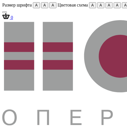
Размер шрифта
Цветовая схема
A
A
A
A
A
A
A
A
0