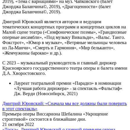
2019), «Тема с вариациями» на муз. Чайковского (балет
Джорджа Баланчина©, 2019), «Драгоценности» (балет
Джорджа Баланчина©, 2019).
Дмитрий Юровский является автором и ведущим
тематических концертных программ и концертных циклов на
Малой сцене театра («Симфонические поэмы», «Грандиозные
оперные ансамбли», «Под музыку Вивальди», «Вальс. Танго.
Фокстрот», «Юмор в музыке», «Ветряные мельницы человека
из Ла-Манчи», «Смерть и Гармония», «Мир бельканто»,
«Жемчужины барокко» и др.).
С 2023 – музыкальный руководитель и главный дирижер
Красноярского государственного театра оперы и балета имени
Д.А. Хворостовского.
Лауреат театральной премии «Парадиз» в номинации
«Лучшая работа дирижера» - за спектакль «Фальстаф»
Дж. Верди (Новосибирск, 2021)
Дмитрий Юровский: «Сначала мы все должны были поверить
в этот спектакль»
Премьера оперы Виссариона Шебалина «Укрощение
строптивой» состоится в ближайшие дни.
21 октября 2022
«Тоска». Дмитрий Юровский о главной премьере сезона