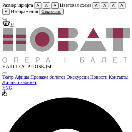
Размер шрифта
Цветовая схема
A
A
A
A
A
A
A
Изображения
A
Отключить
0
НАШ ТЕАТР ПОБЕДЫ
Театр
Афиша
Продажа билетов
Экскурсии
Новости
Контакты
Личный кабинет
ENG