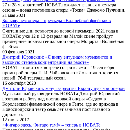
27 и 28 мая зрителей НОВАТа ожидает главная премьера
сезона – новая постановка оперы «Тоска» Джакомо Пуччини.
21 мая 2021
Больше, чем опера – премьера «Волшебной флейты» в
НОВАТе
Считанные дни остаются до первой премьеры 2021 года в
НОВАТе: уже 12 и 13 февраля на Малой сцене пройдут
премьерные показы гениальной оперы Моцарта «Волшебная
флейта».
09 февраля 2021
Дмитрий Юровский: «Я вижу энтузиазм музыкантов и
высокую степень концентрации на работе»
НОВАТ готовится к встрече со зрителями – 19 сентября
премьерой оперы П. И. Чайковского «Иоланта» откроется
новый, 76-й театральный сезон.
16 сентября 2020
Дмитрий Юровский: хочу «заразить» Европу русской оперой
Музыкальный руководитель НОВАТа Дмитрий Юровский
возглавил работу над постановкой оперы «Садко» в
Королевской фламандской опере в Генте, где до прихода в
Новосибирский театр семь лет занимал пост главного
дирижёра.
12 июля 2017
«Фигаро здесь, Фигаро там!» – теперь в НОВАТе