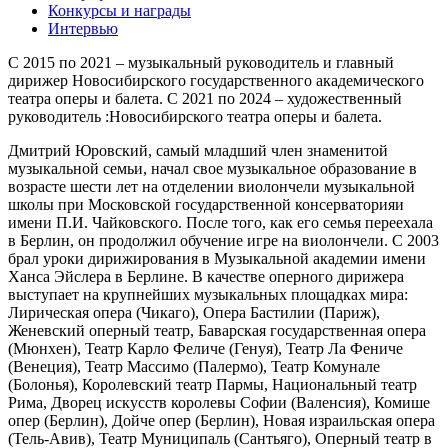
Конкурсы и награды
Интервью
С 2015 по 2021 – музыкальный руководитель и главный
дирижер Новосибирского государственного академического
театра оперы и балета. С 2021 по 2024 – художественный
руководитель :Новосибирского театра оперы и балета.
Дмитрий Юровский, самый младший член знаменитой
музыкальной семьи, начал свое музыкальное образование в
возрасте шести лет на отделении виолончели музыкальной
школы при Московской государственной консерваторияи
имени П.И. Чайковского. После того, как его семья переехала
в Берлин, он продолжил обучение игре на виолончели. С 2003
брал уроки дирижирования в Музыкальной академии имени
Ханса Эйслера в Берлине. В качестве оперного дирижера
выступает на крупнейших музыкальных площадках мира:
Лирическая опера (Чикаго), Опера Бастилии (Париж),
Женевский оперный театр, Баварская государственная опера
(Мюнхен), Театр Карло Феличе (Генуя), Театр Ла Фениче
(Венеция), Театр Массимо (Палермо), Театр Комунале
(Болонья), Королевский театр Пармы, Национальный театр
Рима, Дворец искусств королевы Софии (Валенсия), Комише
опер (Берлин), Дойче опер (Берлин), Новая израильская опера
(Тель-Авив), Театр Муниципаль (Сантьяго), Оперный театр в