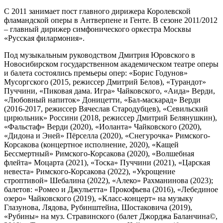
С 2011 занимает пост главного дирижера Королевской
фламандской оперы в Антверпене и Генте. В сезоне 2011/2012
– главный дирижер симфонического оркестра Москвы
«Русская филармония».
Под музыкальным руководством Дмитрия Юровского в
Новосибирском государственном академическом театре оперы
и балета состоялись премьеры опер: «Борис Годунов»
Мусоргского (2015, режиссер Дмитрий Белов), «Турандот»
Пуччини, «Пиковая дама. Игра» Чайковского, «Аида» Верди,
«Любовный напиток» Доницетти, «Бал-маскарад» Верди
(2016-2017, режиссер Вячеслав Стародубцев), «Севильский
цирюльник» Россини (2018, режиссер Дмитрий Белянушкин),
«Фальстаф» Верди (2020), «Иоланта» Чайковского (2020),
«Дидона и Эней» Пёрселла (2020), «Снегурочка» Римского-
Корсакова (концертное исполнение, 2020), «Кащей
Бессмертный» Римского-Корсакова (2020), «Волшебная
флейта» Моцарта (2021), «Тоска» Пуччини (2021), «Царская
невеста» Римского-Корсакова (2022), «Укрощение
строптивой» Шебалина (2022), «Алеко» Рахманинова (2023);
балетов: «Ромео и Джульетта» Прокофьева (2016), «Лебединое
озеро» Чайковского (2019), «Класс-концерт» на музыку
Глазунова, Лядова, Рубинштейна, Шостаковича (2019),
«Рубины» на муз. Стравинского (балет Джорджа Баланчина©,