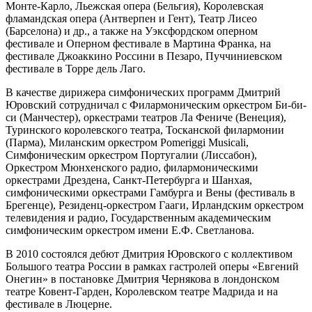
Монте-Карло, Льежская опера (Бельгия), Королевская
фламандская опера (Антверпен и Гент), Театр Лисео
(Барселона) и др., а также на Уэксфордском оперном
фестивале и Оперном фестивале в Мартина Франка, на
фестивале Джоаккино Россини в Пезаро, Пуччиниевском
фестивале в Торре дель Лаго.
В качестве дирижера симфонических программ Дмитрий
Юровский сотрудничал с Филармоническим оркестром Би-би-
си (Манчестер), оркестрами театров Ла Фениче (Венеция),
Туринского королевского театра, Тосканской филармонии
(Парма), Миланским оркестром Pomeriggi Musicali,
Симфоническим оркестром Португалии (Лиссабон),
Оркестром Мюнхенского радио, филармоническими
оркестрами Дрездена, Санкт-Петербурга и Шанхая,
симфоническими оркестрами Гамбурга и Вены (фестиваль в
Брегенце), Резиденц-оркестром Гааги, Ирландским оркестром
телевидения и радио, Государственным академическим
симфоническим оркестром имени Е.Ф. Светланова.
В 2010 состоялся дебют Дмитрия Юровского с коллективом
Большого театра России в рамках гастролей оперы «Евгений
Онегин» в постановке Дмитрия Чернякова в лондонском
театре Ковент-Гарден, Королевском театре Мадрида и на
фестивале в Люцерне.