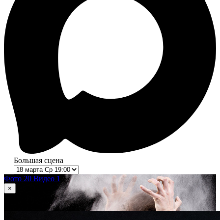
Большая сцена
Фото 20
Видео 1
×
1
из 20
Пер Гюнт