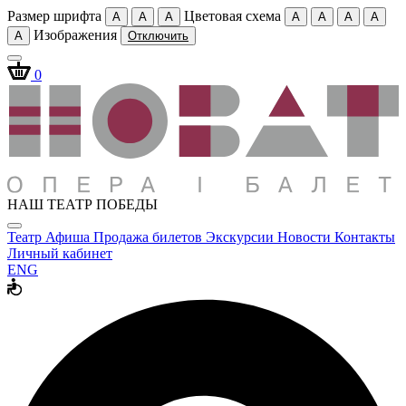
Размер шрифта
Цветовая схема
A
A
A
A
A
A
A
Изображения
A
Отключить
0
НАШ ТЕАТР ПОБЕДЫ
Театр
Афиша
Продажа билетов
Экскурсии
Новости
Контакты
Личный кабинет
ENG