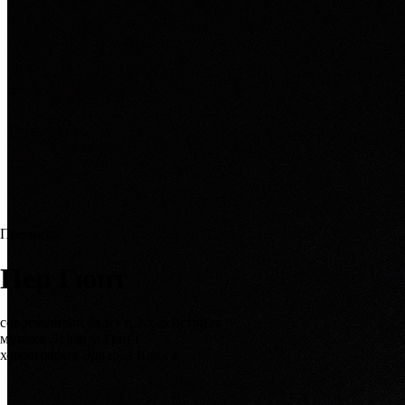
Премьера
Пер Гюнт
современный балет в 2-х действиях
музыка Эдварда Грига
хореография Эдварда Клюга