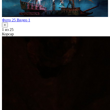
Фото 25
Видео 1
×
1
из 25
Корсар