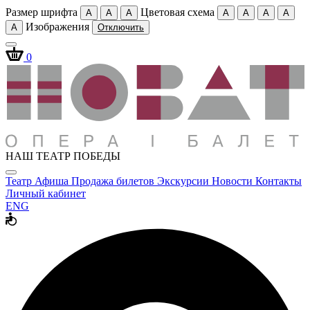
Размер шрифта
Цветовая схема
A
A
A
A
A
A
A
Изображения
A
Отключить
0
НАШ ТЕАТР ПОБЕДЫ
Театр
Афиша
Продажа билетов
Экскурсии
Новости
Контакты
Личный кабинет
ENG