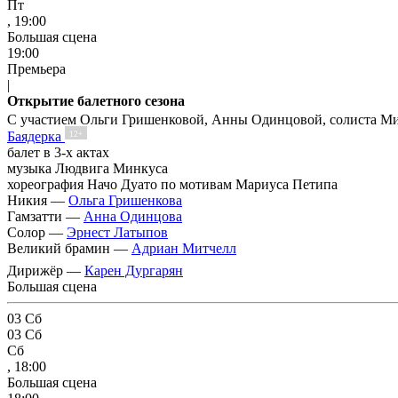
Пт
, 19:00
Большая сцена
19:00
Премьера
|
Открытие балетного сезона
С участием Ольги Гришенковой, Анны Одинцовой, солиста Ми
Баядерка
12+
балет в 3-х актах
музыка Людвига Минкуса
хореография Начо Дуато по мотивам Мариуса Петипа
Никия —
Ольга Гришенкова
Гамзатти —
Анна Одинцова
Солор —
Эрнест Латыпов
Великий брамин —
Адриан Митчелл
Дирижёр —
Карен Дургарян
Большая сцена
03
Сб
03
Сб
Сб
, 18:00
Большая сцена