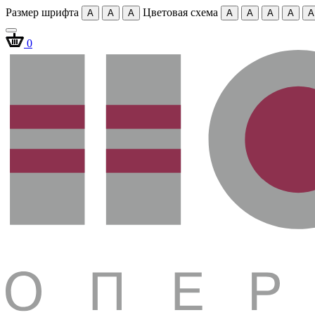
Размер шрифта
Цветовая схема
A
A
A
A
A
A
A
A
0