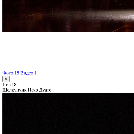
Фото 18
Видео 1
×
1
из 18
Щелкунчик Начо Дуато