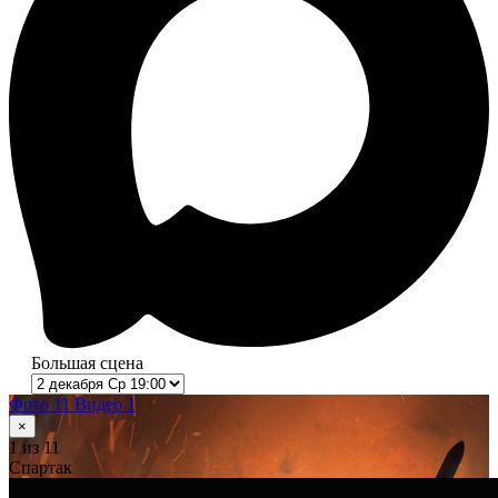
Большая сцена
Фото 11
Видео 1
×
1
из 11
Спартак