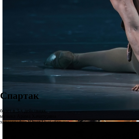
Спартак
балет в 3-х действиях
музыка Арама Хачатуряна
хореография Юрия Григоровича