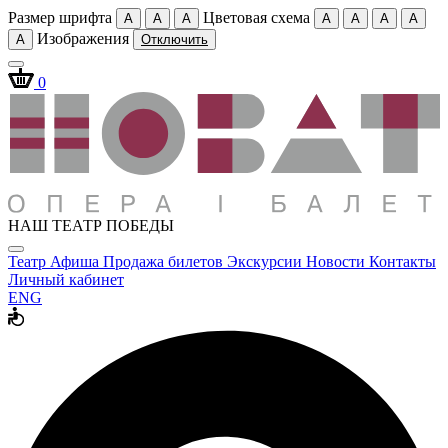
Размер шрифта
Цветовая схема
A
A
A
A
A
A
A
Изображения
A
Отключить
0
НАШ ТЕАТР ПОБЕДЫ
Театр
Афиша
Продажа билетов
Экскурсии
Новости
Контакты
Личный кабинет
ENG