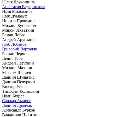
Юлия Дружинина
Анастасия Ведерникова
Илья Милованов
Глеб Думрауф
Никита Прокудин
Михаил Бугалевич
Мирон Захваткин
Роман Лобас
Андрей Арусланов
Глеб Лобанов
Григорий Вартанян
Богдан Чернов
Денис Усов
Андрей Лазуткин
Михаил Мазепин
Максим Шагаев
Даниил Шультайс
Даниил Печуркин
Виктор Усков
Тимофей Колышкин
Иван Будаев
Санжар Амиров
Даниил Дранчак
Александр Бурков
Владислав Никитин