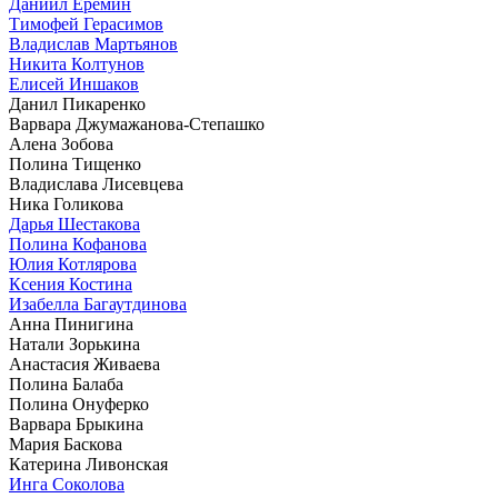
Даниил Еремин
Тимофей Герасимов
Владислав Мартьянов
Никита Колтунов
Елисей Иншаков
Данил Пикаренко
Варвара Джумажанова-Степашко
Алена Зобова
Полина Тищенко
Владислава Лисевцева
Ника Голикова
Дарья Шестакова
Полина Кофанова
Юлия Котлярова
Ксения Костина
Изабелла Багаутдинова
Анна Пинигина
Натали Зорькина
Анастасия Живаева
Полина Балаба
Полина Онуферко
Варвара Брыкина
Мария Баскова
Катерина Ливонская
Инга Соколова