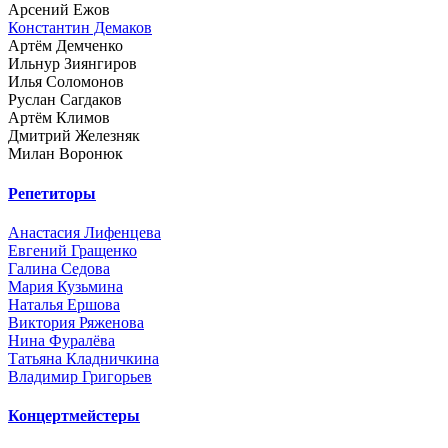
Арсений Ежов
Константин Демаков
Артём Демченко
Ильнур Зиянгиров
Илья Соломонов
Руслан Сагдаков
Артём Климов
Дмитрий Железняк
Милан Воронюк
Репетиторы
Анастасия Лифенцева
Евгений Гращенко
Галина Седова
Мария Кузьмина
Наталья Ершова
Виктория Ряженова
Нина Фуралёва
Татьяна Кладничкина
Владимир Григорьев
Концертмейстеры