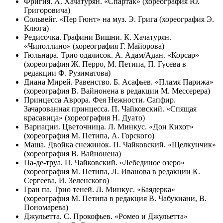
Фригия. А. Хачатурян. «Спартак» (хореография Ю.
Григоровича)
Сольвейг. «Пер Гюнт» на муз. Э. Грига (хореография Э.
Клюга)
Редисочка. Графини Вишни. К. Хачатурян.
«Чиполлино» (хореография Г. Майорова)
Гюльнара. Трио одалисок. А. Адам/Адан. «Корсар»
(хореография Ж. Перро, М. Петипа, П. Гусева в
редакции Ф. Рузиматова)
Диана Мирей. Равенство. Б. Асафьев. «Пламя Парижа»
(хореография В. Вайнонена в редакции М. Мессерера)
Принцесса Аврора. Фея Нежности. Сапфир.
Зачарованная принцесса. П. Чайковский. «Спящая
красавица» (хореография Н. Дуато)
Вариации. Цветочница. Л. Минкус. «Дон Кихот»
(хореография М. Петипа, А. Горского)
Маша. Двойка снежинок. П. Чайковский. «Щелкунчик»
(хореография В. Вайнонена)
Па-де-труа. П. Чайковский. «Лебединое озеро»
(хореография М. Петипа, Л. Иванова в редакции К.
Сергеева, И. Зеленского)
Гран па. Трио теней. Л. Минкус. «Баядерка»
(хореография М. Петипа в редакция В. Чабукиани, В.
Пономарева)
Джульетта. С. Прокофьев. «Ромео и Джульетта»