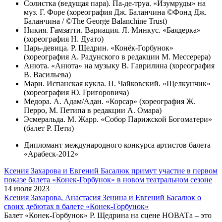
Солистка (ведущая пара). Па-де-труа. «Изумруды» на
муз. Г. Форе (хореография Дж. Баланчина ©Фонд Дж.
Баланчина / ©The George Balanchine Trust)
Никия. Гамзатти. Вариация. Л. Минкус. «Баядерка»
(хореография Н. Дуато)
Царь-девица. Р. Щедрин. «Конёк-Горбунок»
(хореография А. Радунского в редакции М. Мессерера)
Анюта. «Анюта» на музыку В. Гаврилина (хореография
В. Васильева)
Мари. Испанская кукла. П. Чайковский. «Щелкунчик»
(хореография Ю. Григоровича)
Медора. А. Адам/Адан. «Корсар» (хореография Ж.
Перро, М. Петипа в редакции А. Омара)
Эсмеральда. М. Жарр. «Собор Парижской Богоматери»
(балет Р. Пети)
Дипломант международного конкурса артистов балета
«Арабеск-2012»
Ксения Захарова и Евгений Басалюк примут участие в первом
показе балета «Конек-Горбунок» в новом театральном сезоне
14 июля 2023
Ксения Захарова, Анастасия Зенина и Евгений Басалюк о
своих дебютах в балете «Конек-Горбунок»
Балет «Конек-Горбунок» Р. Щедрина на сцене НОВАТа – это