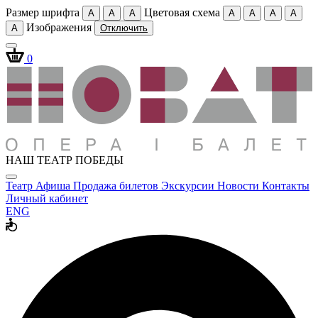
Размер шрифта
Цветовая схема
A
A
A
A
A
A
A
Изображения
A
Отключить
0
НАШ ТЕАТР ПОБЕДЫ
Театр
Афиша
Продажа билетов
Экскурсии
Новости
Контакты
Личный кабинет
ENG