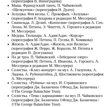
(хореография В. Виноградова)
Маша. Французский танец. П. Чайковский.
«Щелкунчик» (хореография Н. Дуато)
Золушка. Фея весны. С. Прокофьев. «Золушка»
(хореография Р. Захарова в редакции М. Мессерера)
Сванильда. Л. Делиб. «Коппелия» (хореография А. Сен-
Леона, М. Петипа, Э. Чекетти, А. Горского в редакции
М. Мессерера)
Медора. Гюльнара. А. Адам/Адан. «Корсар»
(хореография М. Петипа, П. Гусева, В. Хомякова)
Жизель. А. Адам/Адан. «Жизель, или Вилисы»
(хореография Ж. Перро, Ж. Коралли, М. Петипа в
редакции Н. Долгушина)
Па де труа. П. Чайковский. «Лебединое озеро»
(хореография М. Петипа, Л. Иванова, А. Горского, А.
Мессерера в редакции М. Мессерера)
Солистка. «Класс-концерт» на муз. А. Глазунова, А.
Лядова, А. Рубинштейна, Д. Шостаковича (хореография
А. Мессерера)
Солистка. «Рубины» на муз. И. Стравинского
(хореография Дж. Баланчина ©Фонд Дж. Баланчина /
©The George Balanchine Trust)
Солистка. «Тема с вариациями» на муз. П. Чайковского
(хореография Дж. Баланчина ©Фонд Дж. Баланчина /
©The George Balanchine Trust)