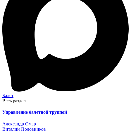
Балет
Весь раздел
Управление балетной труппой
Александр Омар
Виталий Половников