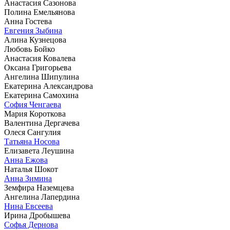
Анастасия Сазонова
Полина Емельянова
Анна Гостева
Евгения Зыбина
Алина Кузнецова
Любовь Бойко
Анастасия Ковалева
Оксана Григорьева
Ангелина Шипулина
Екатерина Александрова
Екатерина Самохина
София Ченгаева
Мария Короткова
Валентина Дергачева
Олеся Сангулия
Татьяна Носова
Елизавета Леушина
Анна Ежова
Наталья Шокот
Анна Зимина
Земфира Наземцева
Ангелина Лапердина
Нина Евсеева
Ирина Дробышева
Софья Дернова