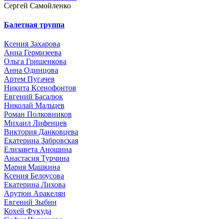
Сергей Самойленко
Балетная труппа
Ксения Захарова
Анна Гермизеева
Ольга Гришенкова
Анна Одинцова
Артем Пугачев
Никита Ксенофонтов
Евгений Басалюк
Николай Мальцев
Роман Полковников
Михаил Лифенцев
Виктория Данковцева
Екатерина Забровская
Елизавета Аношина
Анастасия Турчина
Мария Машкина
Ксения Белоусова
Екатерина Лихова
Арутюн Аракелян
Евгений Зыбин
Кохей Фукуда