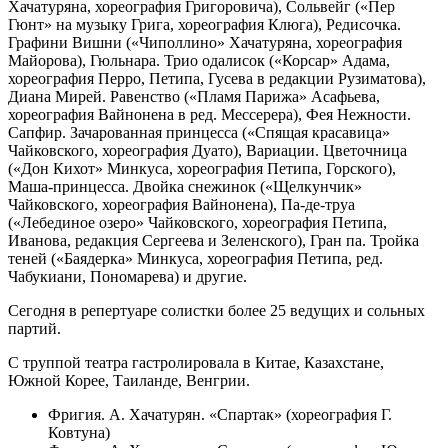
Хачатуряна, хореография Григоровича), Сольвейг («Пер
Гюнт» на музыку Грига, хореография Клюга), Редисочка.
Графини Вишни («Чиполлино» Хачатуряна, хореография
Майорова), Гюльнара. Трио одалисок («Корсар» Адама,
хореография Перро, Петипа, Гусева в редакции Рузиматова),
Диана Мирей. Равенство («Пламя Парижа» Асафьева,
хореография Вайнонена в ред. Мессерера), Фея Нежности.
Сапфир. Зачарованная принцесса («Спящая красавица»
Чайковского, хореография Дуато), Вариации. Цветочница
(«Дон Кихот» Минкуса, хореография Петипа, Горского),
Маша-принцесса. Двойка снежинок («Щелкунчик»
Чайковского, хореография Вайнонена), Па-де-труа
(«Лебединое озеро» Чайковского, хореография Петипа,
Иванова, редакция Сергеева и Зеленского), Гран па. Тройка
теней («Баядерка» Минкуса, хореография Петипа, ред.
Чабукиани, Пономарева) и другие.
Сегодня в репертуаре солистки более 25 ведущих и сольных
партий.
С труппой театра гастролировала в Китае, Казахстане,
Южной Корее, Таиланде, Венгрии.
Фригия. А. Хачатурян. «Спартак» (хореография Г.
Ковтуна)