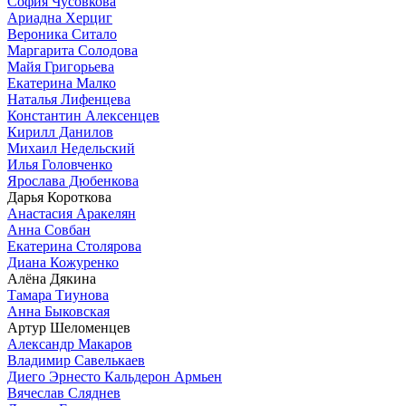
София Чусовкова
Ариадна Херциг
Вероника Ситало
Маргарита Солодова
Майя Григорьева
Екатерина Малко
Наталья Лифенцева
Константин Алексенцев
Кирилл Данилов
Михаил Недельский
Илья Головченко
Ярослава Дюбенкова
Дарья Короткова
Анастасия Аракелян
Анна Совбан
Екатерина Столярова
Диана Кожуренко
Алёна Дякина
Тамара Тиунова
Анна Быковская
Артур Шеломенцев
Александр Макаров
Владимир Савелькаев
Диего Эрнесто Кальдерон Армьен
Вячеслав Сляднев