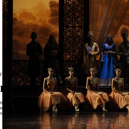
Премьера
Баядерка
балет в 3-х актах
музыка Людвига Минкуса
хореография Начо Дуато по мотивам Мариуса Петипа