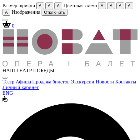
Размер шрифта
Цветовая схема
A
A
A
A
A
A
A
Изображения
A
Отключить
0
НАШ ТЕАТР ПОБЕДЫ
Театр
Афиша
Продажа билетов
Экскурсии
Новости
Контакты
Личный кабинет
ENG