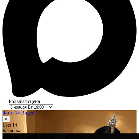
Большая сцена
Фото 14
Видео 1
×
1
из 14
Баядерка