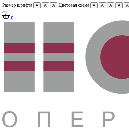
Размер шрифта
Цветовая схема
A
A
A
A
A
A
A
A
0