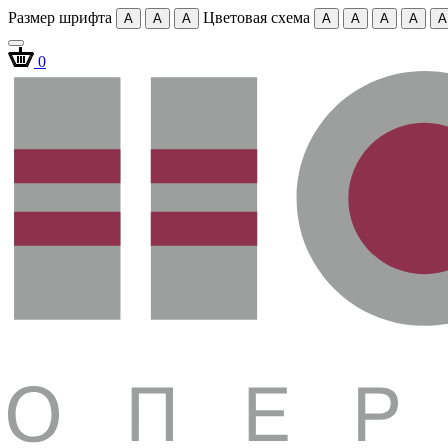
Размер шрифта
Цветовая схема
A
A
A
A
A
A
A
A
0