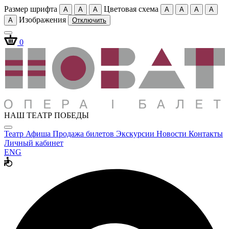
Размер шрифта
Цветовая схема
A
A
A
A
A
A
A
Изображения
A
Отключить
0
НАШ ТЕАТР ПОБЕДЫ
Театр
Афиша
Продажа билетов
Экскурсии
Новости
Контакты
Личный кабинет
ENG