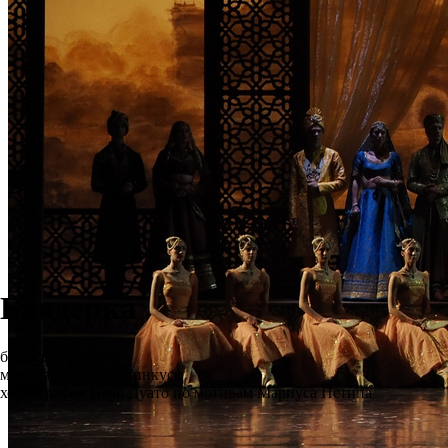
Баядерка
балет в 3-х актах
музыка Людвига Минкуса
хореография Начо Дуато по мотивам Мариуса Петипа