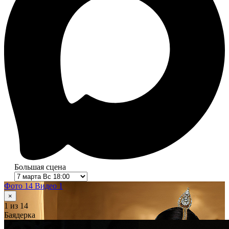
Большая сцена
Фото 14
Видео 1
×
1
из 14
Баядерка