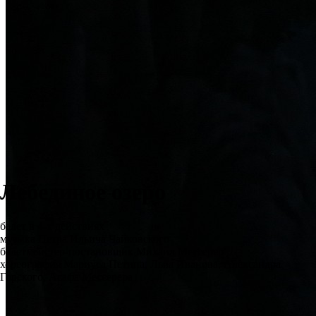
Лебединое озеро
балет в 4-х действиях
музыка Петра Ильича Чайковского
балетмейстер-постановщик Михаил Мессерер
хореография Мариуса Петипа, Льва Иванова, Александра
Горского, Асафа Мессерера