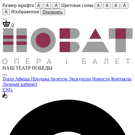
Размер шрифта
Цветовая схема
A
A
A
A
A
A
A
Изображения
A
Отключить
0
НАШ ТЕАТР ПОБЕДЫ
Театр
Афиша
Продажа билетов
Экскурсии
Новости
Контакты
Личный кабинет
ENG