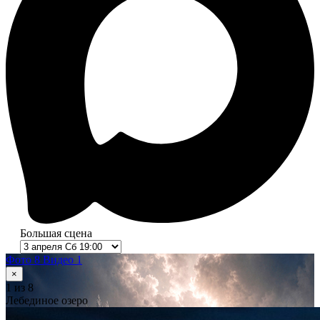
Большая сцена
Фото 8
Видео 1
×
1
из 8
Лебединое озеро