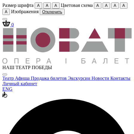
Размер шрифта
Цветовая схема
A
A
A
A
A
A
A
Изображения
A
Отключить
0
НАШ ТЕАТР ПОБЕДЫ
Театр
Афиша
Продажа билетов
Экскурсии
Новости
Контакты
Личный кабинет
ENG