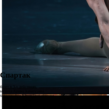
Спартак
балет в 3-х действиях
музыка Арама Хачатуряна
хореография Юрия Григоровича