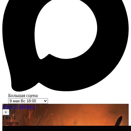
Большая сцена
Фото 11
Видео 1
×
1
из 11
Спартак