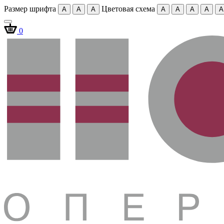
Размер шрифта
Цветовая схема
A
A
A
A
A
A
A
A
0