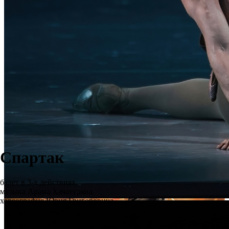
Спартак
балет в 3-х действиях
музыка Арама Хачатуряна
хореография Юрия Григоровича