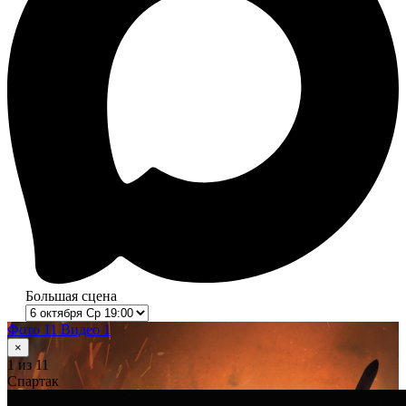
Большая сцена
Фото 11
Видео 1
×
1
из 11
Спартак