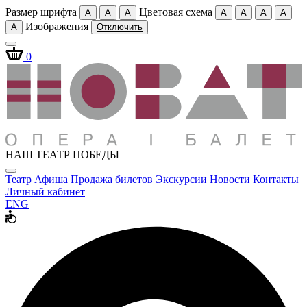
Размер шрифта
Цветовая схема
A
A
A
A
A
A
A
Изображения
A
Отключить
0
НАШ ТЕАТР ПОБЕДЫ
Театр
Афиша
Продажа билетов
Экскурсии
Новости
Контакты
Личный кабинет
ENG