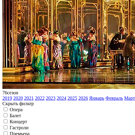
76
сезон
2019
2020
2021
2022
2023
2024
2025
2026
Январь
Февраль
Март
Скрыть фильтр
Опера
Балет
Концерт
Гастроли
Премьера