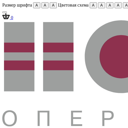
Размер шрифта
Цветовая схема
A
A
A
A
A
A
A
A
0