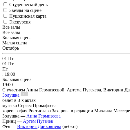
Студенческий день
Звезды на сцене
Пушкинская карта
Экскурсия
Все залы
Все залы
Большая сцена
Малая сцена
Октябрь
01
Пт
01
Пт
Пт
, 19:00
Большая сцена
19:00
С участием Анны Гермизеевой, Артема Пугачева, Виктории Д
Золушка
6+
балет в 3-х актах
музыка Сергея Прокофьева
хореография Ростислава Захарова в редакции Михаила Мессере
Золушка —
Анна Гермизеева
Принц —
Артем Пугачев
Фея —
Виктория Данковцева
(дебют)