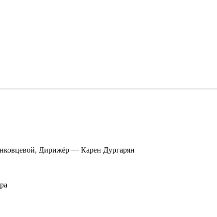
анковцевой, Дирижёр — Карен Дургарян
ра