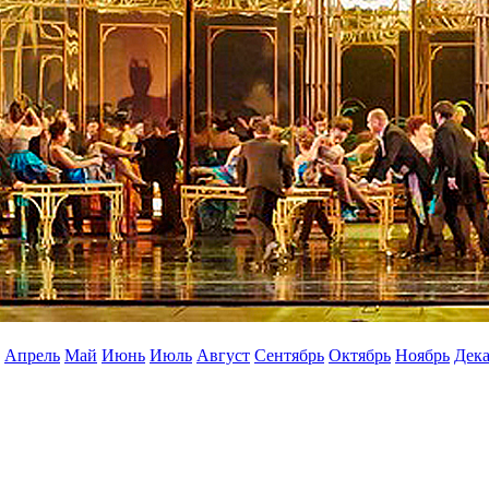
Апрель
Май
Июнь
Июль
Август
Сентябрь
Октябрь
Ноябрь
Дека