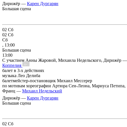
Дирижёр —
Карен Дургарян
Большая сцена
02
Сб
02
Сб
Сб
, 13:00
Большая сцена
13:00
С участием Анны Жаровой, Михаила Недельского, Дирижёр —
Коппелия
6+
балет в 3-х действиях
музыка Лео Делиба
балетмейстер-постановщик Михаил Мессерер
по мотивам хореографии Артюра Сен-Леона, Мариуса Петипа, 
Франц —
Михаил Недельский
Дирижёр —
Карен Дургарян
Большая сцена
02
Сб