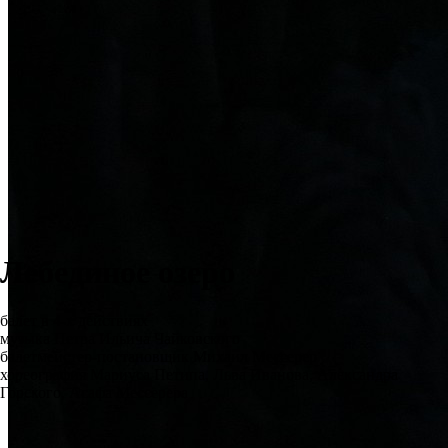
Лебединое озеро
балет в 4-х действиях
музыка Петра Ильича Чайковского
балетмейстер-постановщик Михаил Мессерер
хореография Мариуса Петипа, Льва Иванова, Александра
Горского, Асафа Мессерера