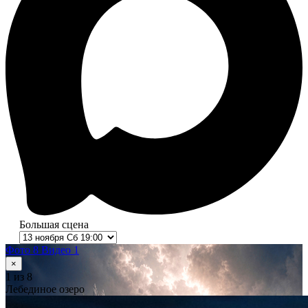
Большая сцена
Фото 8
Видео 1
×
1
из 8
Лебединое озеро