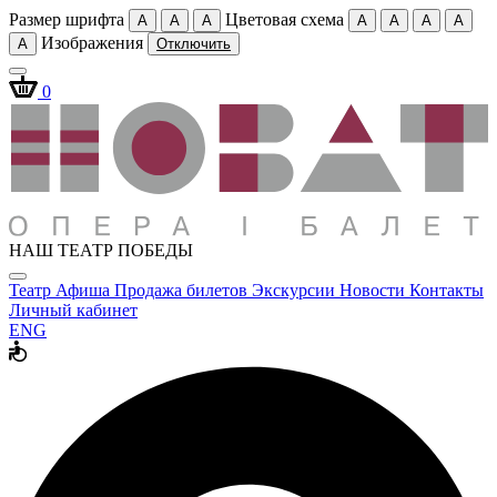
Размер шрифта
Цветовая схема
A
A
A
A
A
A
A
Изображения
A
Отключить
0
НАШ ТЕАТР ПОБЕДЫ
Театр
Афиша
Продажа билетов
Экскурсии
Новости
Контакты
Личный кабинет
ENG