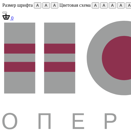
Размер шрифта
Цветовая схема
A
A
A
A
A
A
A
A
0