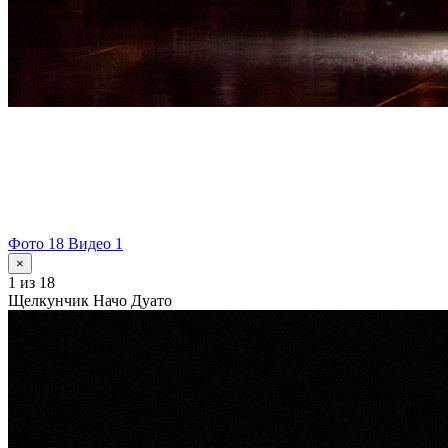
Фото 18
Видео 1
×
1
из 18
Щелкунчик Начо Дуато