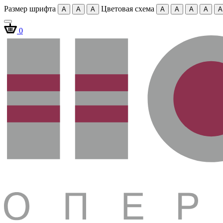
Размер шрифта
Цветовая схема
A
A
A
A
A
A
A
A
0