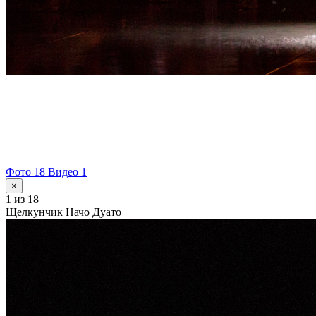
Фото 18
Видео 1
×
1
из 18
Щелкунчик Начо Дуато