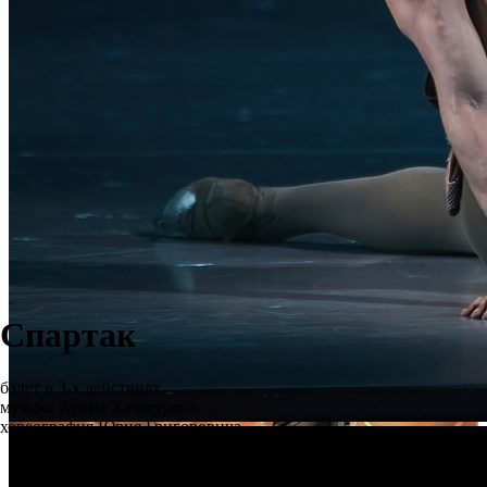
Спартак
балет в 3-х действиях
музыка Арама Хачатуряна
хореография Юрия Григоровича