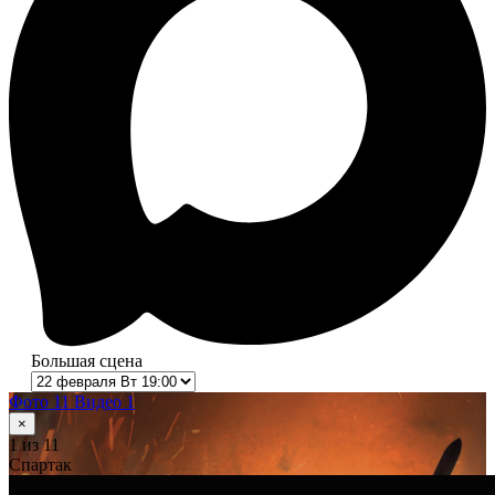
Большая сцена
Фото 11
Видео 1
×
1
из 11
Спартак