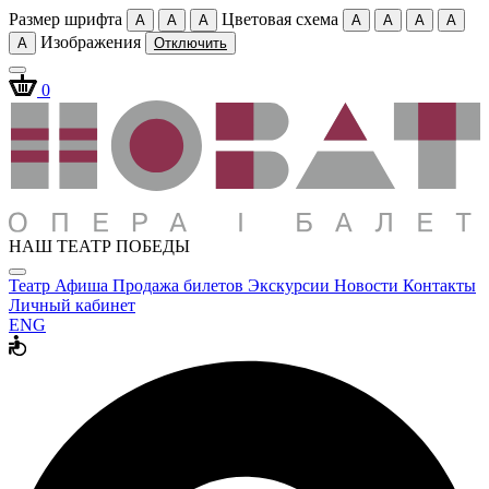
Размер шрифта
Цветовая схема
A
A
A
A
A
A
A
Изображения
A
Отключить
0
НАШ ТЕАТР ПОБЕДЫ
Театр
Афиша
Продажа билетов
Экскурсии
Новости
Контакты
Личный кабинет
ENG